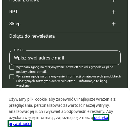
Redakcja
RPT
Reklama
Hoduj z głową bydło
Sklep
Tagi
Hoduj z głową świnie
Redakcja
Dołącz do newslettera
Mapa serwisu
Prenumerata
Prenumerata
Czasopisma i prenumerata
Kontakt
Redakcja
Reklama
Książki
E-MAIL
Regulamin
Kontakt
Kontakt
Regulamin
Wyrażam zgodę na otrzymywanie newslettera od Agropolska.pl na
Polityka prywatności
Reklama
Krzyżówki
podany adres e-mail.
Wyrażam zgodę na otrzymywanie informacji o najnowszych produktach
i dostępnych rozwiązaniach w rolnictwie – informacje te będą
wysyłane
od APRA sp. z o.o. w imieniu partnerów.
Używamy pliki cookie, aby zapewnić Ci najlepsze wrażenia z
przeglądania, personalizować zawartość naszej witryny,
analizować jej ruch i wyświetlać odpowiednie reklamy. Aby
uzyskać więcej informacji, zapoznaj się z naszą
polityką
prywatności
.