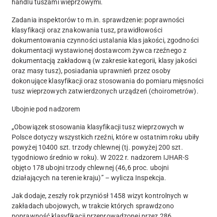
handlu tuszami wieprzowymi.
Zadania inspektorów to m.in. sprawdzenie: poprawności
klasyfikacji oraz znakowania tusz, prawidłowości
dokumentowania czynności ustalania klas jakości, zgodności
dokumentacji wystawionej dostawcom żywca rzeźnego z
dokumentacją zakładową (w zakresie kategorii, klasy jakości
oraz masy tusz), posiadania uprawnień przez osoby
dokonujące klasyfikacji oraz stosowania do pomiaru mięsności
tusz wieprzowych zatwierdzonych urządzeń (choirometrów).
Ubojnie pod nadzorem
„Obowiązek stosowania klasyfikacji tusz wieprzowych w
Polsce dotyczy wszystkich rzeźni, które w ostatnim roku ubiły
powyżej 10400 szt. trzody chlewnej (tj. powyżej 200 szt.
tygodniowo średnio w roku). W 2022 r. nadzorem IJHAR-S
objęto 178 ubojni trzody chlewnej (46,6 proc. ubojni
działających na terenie kraju)” – wylicza Inspekcja.
Jak dodaje, zeszły rok przyniósł 1458 wizyt kontrolnych w
zakładach ubojowych, w trakcie których sprawdzono
poprawność klasyfikacji przeprowadzonej przez 286