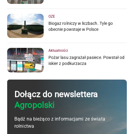
OZE
Biogaz rolniczy w liczbach. Tyle go
obecnie powstaje w Polsce
Aktualności
Pożar lasu zagrażał pasiece. Powstał od
iskier z podkurzacza
Dołącz do newslettera
Agropolski
Bądź na bieżąco z informacjami ze świata
rolnictwa