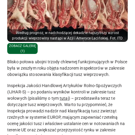
Według prognoz, w nadchodzącej dekadzie najszybszy wzrost
produkcji wieprzowiny nastąpi w Azji i Ameryce Łacińskiej. Fot. ITD
ZOBACZ GALERIĘ
(1)
Blisko połowa ubojni trzody chlewnej funkcjonujących w Polsce
była w zeszłym roku objęta nadzorem inspektorów w zakresie
obowiązku stosowania klasyfikacji tusz wieprzowych.
Inspekcja Jakości Handlowej Artykułów Rolno-Spożywczych
(IJHAR-S) – po podaniu wyników kontroli w zakresie tusz
wołowych (pisaliśmy o tym
tutaj
) – przedstawiła teraz te
dotyczące tusz wieprzowych. Warto tu przypomnieć, że
Inspekcja prowadzi nadzór nad klasyfikacją tusz zwierząt
rzeźnych w systemie EUROP, mającym zapewniać rzetelną
ocenę jakości tusz i właściwe ustalanie cen w notowaniach na
terenie UE oraz zwiększać przejrzystość rynku w zakresie