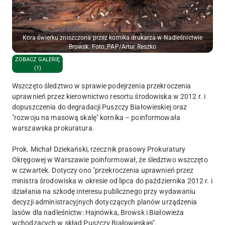
Kora świerku zniszczona przez kornika drukarza w Nadleśnictwie
Browsk. Foto_PAP/Artur Reszko
ZOBACZ GALERIĘ
(1)
Wszczęto śledztwo w sprawie podejrzenia przekroczenia
uprawnień przez kierownictwo resortu środowiska w 2012 r. i
dopuszczenia do degradacji Puszczy Białowieskiej oraz
"rozwoju na masową skalę" kornika – poinformowała
warszawska prokuratura.
Prok. Michał Dziekański, rzecznik prasowy Prokuratury
Okręgowej w Warszawie poinformował, że śledztwo wszczęto
w czwartek. Dotyczy ono "przekroczenia uprawnień przez
ministra środowiska w okresie od lipca do października 2012 r. i
działania na szkodę interesu publicznego przy wydawaniu
decyzji administracyjnych dotyczących planów urządzenia
lasów dla nadleśnictw: Hajnówka, Browsk i Białowieża
wchodzących w skład Puszczy Białowieskiej".