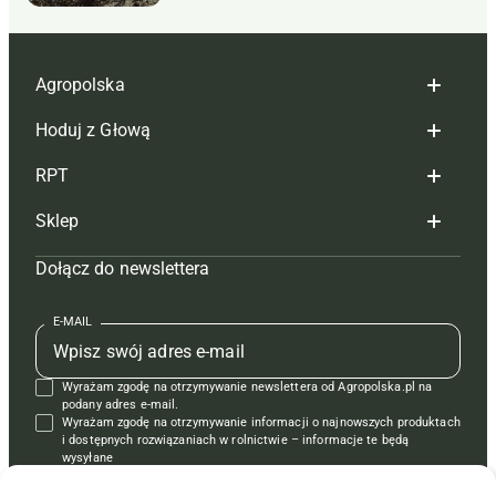
Agropolska
Hoduj z Głową
Redakcja
RPT
Reklama
Hoduj z głową bydło
Sklep
Tagi
Hoduj z głową świnie
Redakcja
Dołącz do newslettera
Mapa serwisu
Prenumerata
Prenumerata
Czasopisma i prenumerata
Kontakt
Redakcja
Reklama
Książki
E-MAIL
Regulamin
Kontakt
Kontakt
Regulamin
Wyrażam zgodę na otrzymywanie newslettera od Agropolska.pl na
Polityka prywatności
Reklama
Krzyżówki
podany adres e-mail.
Wyrażam zgodę na otrzymywanie informacji o najnowszych produktach
i dostępnych rozwiązaniach w rolnictwie – informacje te będą
wysyłane
od APRA sp. z o.o. w imieniu partnerów.