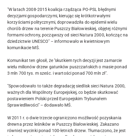
"W latach 2008-2015 koalicja rządząca PO-PSL błędnymi
decyzjami gospodarczymi, kierując się krótkotrwałymi
korzyściami politycznymi, doprowadziła do epidemii wielu
chorób drzew na terenie Puszczy Białowieskiej, objętej różnymi
formami ochrony, począwszy od sieci Natura 2000, kończąc na
dziedzictwie UNESCO" – informowało w kwietniowym
komunikacie MŚ.
Komunikat ten głosił, że "skutkiem tych decyzji jest zamarcie
wielu milionów drzew gatunków puszczańskich o masie ponad
3 mln 700 tys. m sześc. i wartości ponad 700 mln zł".
"Spowodowało to także degradację siedlisk sieci Natura 2000,
ważnych dla Wspólnoty Europejskiej, co będzie skutkować
postawieniem Polski przed Europejskim Trybunałem
Sprawiedliwości" – dodawało MŚ.
W 2011 r. o dwie trzecie ograniczono możliwość pozyskania
drewna przez leśników w Puszczy Białowieskiej. Zakazano
również wycinki ponad 100-letnich drzew. Tłumaczono, że jest