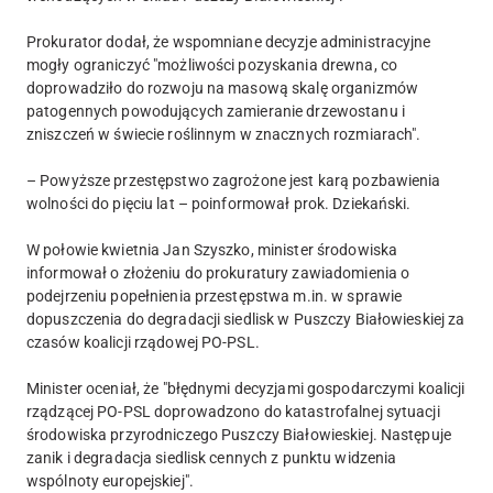
Prokurator dodał, że wspomniane decyzje administracyjne
mogły ograniczyć "możliwości pozyskania drewna, co
doprowadziło do rozwoju na masową skalę organizmów
patogennych powodujących zamieranie drzewostanu i
zniszczeń w świecie roślinnym w znacznych rozmiarach".
– Powyższe przestępstwo zagrożone jest karą pozbawienia
wolności do pięciu lat – poinformował prok. Dziekański.
W połowie kwietnia Jan Szyszko, minister środowiska
informował o złożeniu do prokuratury zawiadomienia o
podejrzeniu popełnienia przestępstwa m.in. w sprawie
dopuszczenia do degradacji siedlisk w Puszczy Białowieskiej za
czasów koalicji rządowej PO-PSL.
Minister oceniał, że "błędnymi decyzjami gospodarczymi koalicji
rządzącej PO-PSL doprowadzono do katastrofalnej sytuacji
środowiska przyrodniczego Puszczy Białowieskiej. Następuje
zanik i degradacja siedlisk cennych z punktu widzenia
wspólnoty europejskiej".