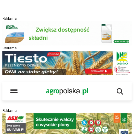
Reklama
Reklama
R
Wyszu
Main Logo
Menu
Reklama