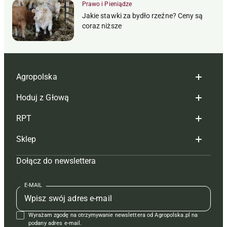
Prawo i Pieniądze
Jakie stawki za bydło rzeźne? Ceny są
coraz niższe
Agropolska
Hoduj z Głową
Redakcja
RPT
Reklama
Hoduj z głową bydło
Sklep
Tagi
Hoduj z głową świnie
Redakcja
Dołącz do newslettera
Mapa serwisu
Prenumerata
Prenumerata
Czasopisma i prenumerata
Kontakt
Redakcja
Reklama
Książki
E-MAIL
Regulamin
Kontakt
Kontakt
Regulamin
Wyrażam zgodę na otrzymywanie newslettera od Agropolska.pl na
Polityka prywatności
Reklama
Krzyżówki
podany adres e-mail.