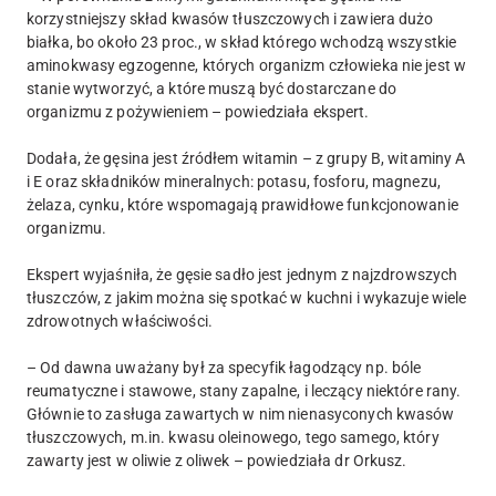
korzystniejszy skład kwasów tłuszczowych i zawiera dużo
białka, bo około 23 proc., w skład którego wchodzą wszystkie
aminokwasy egzogenne, których organizm człowieka nie jest w
stanie wytworzyć, a które muszą być dostarczane do
organizmu z pożywieniem – powiedziała ekspert.
Dodała, że gęsina jest źródłem witamin – z grupy B, witaminy A
i E oraz składników mineralnych: potasu, fosforu, magnezu,
żelaza, cynku, które wspomagają prawidłowe funkcjonowanie
organizmu.
Ekspert wyjaśniła, że gęsie sadło jest jednym z najzdrowszych
tłuszczów, z jakim można się spotkać w kuchni i wykazuje wiele
zdrowotnych właściwości.
– Od dawna uważany był za specyfik łagodzący np. bóle
reumatyczne i stawowe, stany zapalne, i leczący niektóre rany.
Głównie to zasługa zawartych w nim nienasyconych kwasów
tłuszczowych, m.in. kwasu oleinowego, tego samego, który
zawarty jest w oliwie z oliwek – powiedziała dr Orkusz.