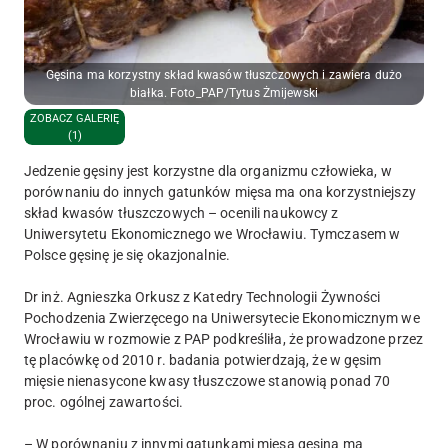
Gęsina ma korzystny skład kwasów tłuszczowych i zawiera dużo
białka. Foto_PAP/Tytus Żmijewski
ZOBACZ GALERIĘ
(1)
Jedzenie gęsiny jest korzystne dla organizmu człowieka, w
porównaniu do innych gatunków mięsa ma ona korzystniejszy
skład kwasów tłuszczowych – ocenili naukowcy z
Uniwersytetu Ekonomicznego we Wrocławiu. Tymczasem w
Polsce gęsinę je się okazjonalnie.
Dr inż. Agnieszka Orkusz z Katedry Technologii Żywności
Pochodzenia Zwierzęcego na Uniwersytecie Ekonomicznym we
Wrocławiu w rozmowie z PAP podkreśliła, że prowadzone przez
tę placówkę od 2010 r. badania potwierdzają, że w gęsim
mięsie nienasycone kwasy tłuszczowe stanowią ponad 70
proc. ogólnej zawartości.
– W porównaniu z innymi gatunkami mięsa gęsina ma