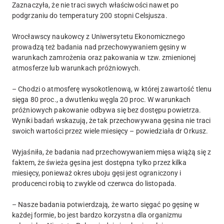
Zaznaczyła, że nie traci swych właściwości nawet po
podgrzaniu do temperatury 200 stopni Celsjusza.
Wrocławscy naukowcy z Uniwersytetu Ekonomicznego
prowadzą też badania nad przechowywaniem gęsiny w
warunkach zamrożenia oraz pakowania w tzw. zmienionej
atmosferze lub warunkach próżniowych.
– Chodzi o atmosferę wysokotlenową, w której zawartość tlenu
sięga 80 proc., a dwutlenku węgla 20 proc. W warunkach
próżniowych pakowanie odbywa się bez dostępu powietrza.
Wyniki badań wskazują, że tak przechowywana gęsina nie traci
swoich wartości przez wiele miesięcy – powiedziała dr Orkusz.
Wyjaśniła, że badania nad przechowywaniem mięsa wiążą się z
faktem, że świeża gęsina jest dostępna tylko przez kilka
miesięcy, ponieważ okres uboju gęsi jest ograniczony i
producenci robią to zwykle od czerwca do listopada.
– Nasze badania potwierdzają, że warto sięgać po gęsinę w
każdej formie, bo jest bardzo korzystna dla organizmu