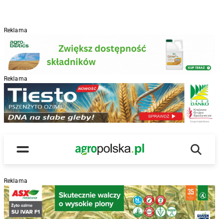
Reklama
Reklama
R
Wyszu
Main Logo
Menu
Reklama