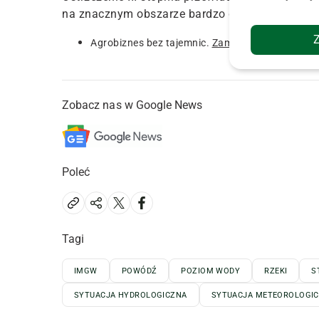
na znacznym obszarze bardzo duże szkody lub s
Agrobiznes bez tajemnic.
Zamów
prenumeratę m
Zobacz nas w Google News
Poleć
Tagi
IMGW
POWÓDŹ
POZIOM WODY
RZEKI
S
SYTUACJA HYDROLOGICZNA
SYTUACJA METEOROLOGI