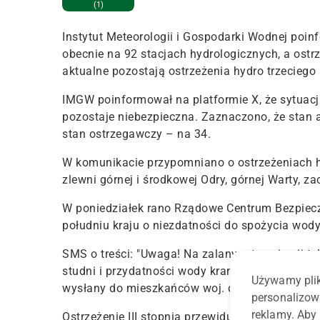
(1)
Instytut Meteorologii i Gospodarki Wodnej poin
obecnie na 92 stacjach hydrologicznych, a ostr
aktualne pozostają ostrzeżenia hydro trzeciego 
IMGW poinformował na platformie X, że sytuacj
pozostaje niebezpieczna. Zaznaczono, że stan
stan ostrzegawczy – na 34.
W komunikacie przypomniano o ostrzeżeniach hy
zlewni górnej i środkowej Odry, górnej Warty, za
W poniedziałek rano Rządowe Centrum Bezpiec
południu kraju o niezdatności do spożycia wody 
SMS o treści: "Uwaga! Na zalanym terenie pij t
studni i przydatności wody kranowej do spożyci
Używamy plik
wysłany do mieszkańców woj. dolnośląskiego i 
personalizow
reklamy. Aby 
Ostrzeżenie III stopnia przewiduje wystąpieni