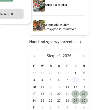
Sklep dla rolnika
mawiam
Olimpiada wiedzy i
umiejętności rolniczych
Nadchodzące wydarzenia
Sierpień
2026
P
W
Ś
C
P
S
N
27
28
29
30
31
1
2
3
4
5
6
7
8
9
10
11
12
13
14
15
16
17
18
19
20
21
22
23
24
25
26
27
28
29
30
31
1
2
3
4
5
6