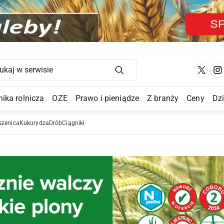
Main Navigation
ika rolnicza
OZE
Prawo i pieniądze
Z branży
Ceny
Dz
a Submenu
szenica
Kukurydza
Drób
Ciągniki