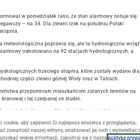
formował w poniedziałek rano, że stan alarmowy notuje się
zegawczy – na 34. Dla zlewni rzek na południu Polski
stopnia.
a meteorologiczna poprawia się, ale ta hydrologiczna wciąż
 alarmowy odnotowano na 92 stacjach hydrologicznych, a
drologicznych trzeciego stopnia, które zostały wydane dla
chodniej części zlewni górnej Wisły oraz w Tatrach.
zeństwa przypomniało mieszkańcom zalanych terenów na
kranowej i tej czerpanej ze studni.
ylko wodę butelkowaną. Aktualne informacje dotyczące
a uzyskasz w Stacji Sanitarno-Epidemiologicznej" został
i cookie, aby zapewnić Ci najlepsze wrażenia z przeglądania,
opolskiego.
ać zawartość naszej witryny, analizować jej ruch i wyświetlać
uzyskać więcej informacji, zapoznaj się z naszą
polityką pryw
e niebezpiecznych zjawisk meteorologicznych powodujących