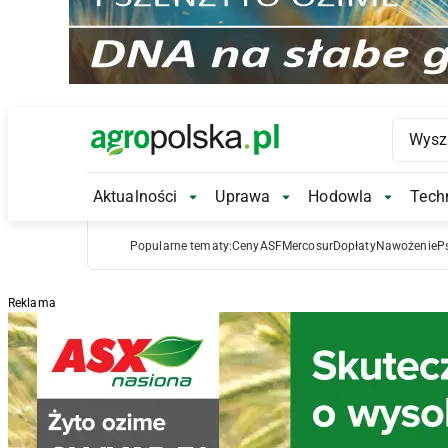
Main Logo
Aktualności
Uprawa
Hodowla
Techn
Aktualności Submenu
Uprawa Submenu
Hodowl
Popularne tematy:
Ceny
ASF
Mercosur
Dopłaty
Nawożenie
P
Reklama