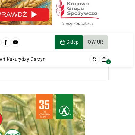
Sklep
OWiUR
ień Kukurydzy Garzyn
0