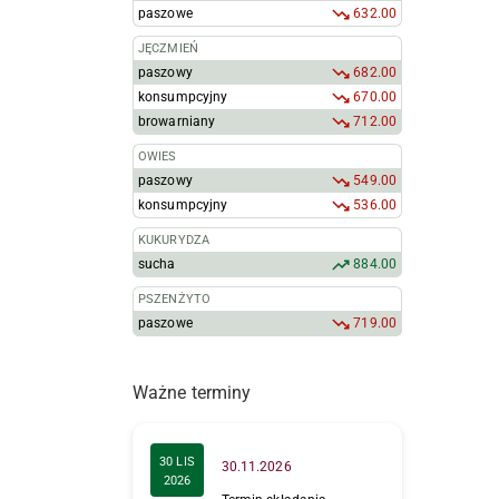
paszowe
632.00
JĘCZMIEŃ
paszowy
682.00
konsumpcyjny
670.00
browarniany
712.00
OWIES
paszowy
549.00
konsumpcyjny
536.00
KUKURYDZA
sucha
884.00
PSZENŻYTO
paszowe
719.00
Ważne terminy
30 LIS
30.11.2026
2026