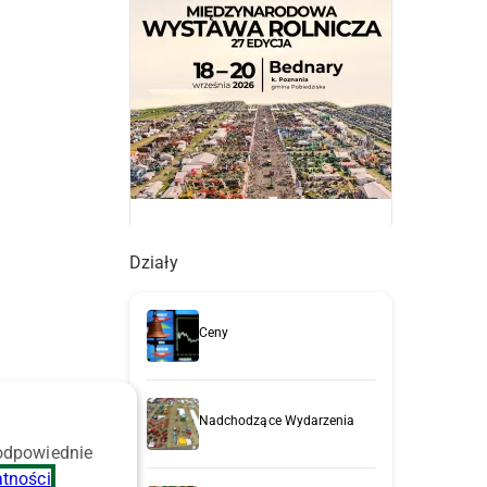
Działy
Ceny
Nadchodzące Wydarzenia
 odpowiednie
atności
.