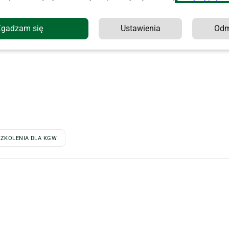
Zgadzam się
Ustawienia
Od
SZKOLENIA DLA KGW