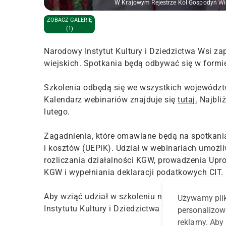
W Krajowym Rejestrze Kół Gospodyń Wie
ZOBACZ GALERIĘ
(1)
Narodowy Instytut Kultury i Dziedzictwa Wsi za
wiejskich. Spotkania będą odbywać się w formi
Szkolenia odbędą się we wszystkich województw
Kalendarz webinariów znajduje się
tutaj.
Najbliż
lutego.
Zagadnienia, które omawiane będą na spotkani
i kosztów (UEPiK). Udział w webinariach umożl
rozliczania działalności KGW, prowadzenia Upr
KGW i wypełniania deklaracji podatkowych CIT.
Aby wziąć udział w szkoleniu należy wypełnić 
Używamy plik
Instytutu Kultury i Dziedzictwa Wsi.
personalizow
reklamy. Aby 