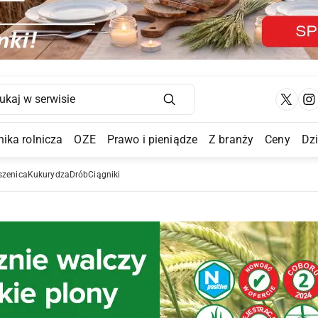
Main Navigation
ika rolnicza
OZE
Prawo i pieniądze
Z branży
Ceny
Dz
a Submenu
szenica
Kukurydza
Drób
Ciągniki