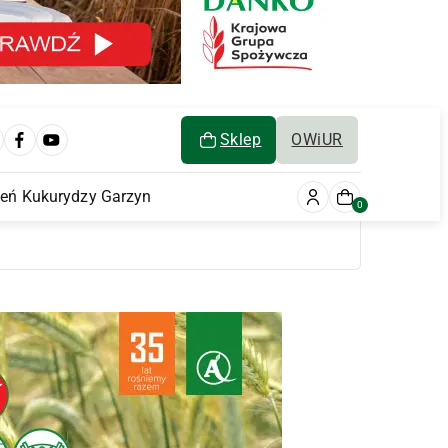
Sklep
OWiUR
ień Kukurydzy Garzyn
0