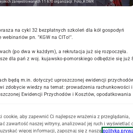
jskich zarejestrowanych 11 670 organizacji. Foto_KOWR
prasza na cykl 32 bezpłatnych szkoleń dla kół gospodyń
e webinariów pn. "KGW na CITo!".
ach (po dwa w każdym), a rekrutacja już się rozpoczęła.
sze dla pań z woj. kujawsko-pomorskiego odbędzie się już 
ach będą m.in. dotyczyć uproszczonej ewidencji przychodó
iwi zdobycie wiedzy na temat: prowadzenia rachunkowości i
oszczonej Ewidencji Przychodów i Kosztów, opodatkowania
formularz (dostępny
tutaj
) i przesłać do Narodowego
i cookie, aby zapewnić Ci najlepsze wrażenia z przeglądania,
ać zawartość naszej witryny, analizować jej ruch i wyświetlać
uzyskać więcej informacji, zapoznaj się z naszą
polityką pryw