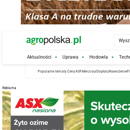
Main Logo
Aktualności
Uprawa
Hodowla
Techn
Aktualności Submenu
Uprawa Submenu
Hodowl
Popularne tematy:
Ceny
ASF
Mercosur
Dopłaty
Nawożenie
P
Reklama