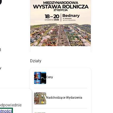
8
Działy
w
Ceny
Nadchodzące Wydarzenia
 odpowiednie
atności
.