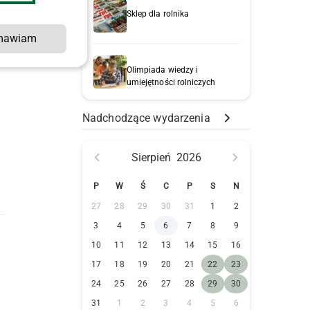
Sklep dla rolnika
mawiam
Olimpiada wiedzy i
umiejętności rolniczych
Nadchodzące wydarzenia
Sierpień
2026
P
W
Ś
C
P
S
N
27
28
29
30
31
1
2
3
4
5
6
7
8
9
10
11
12
13
14
15
16
17
18
19
20
21
22
23
24
25
26
27
28
29
30
31
1
2
3
4
5
6