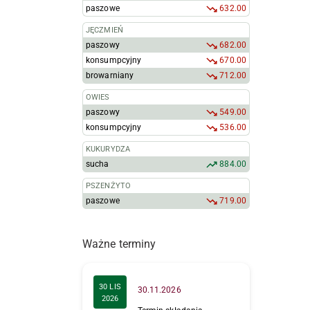
paszowe
632.00
JĘCZMIEŃ
paszowy
682.00
konsumpcyjny
670.00
browarniany
712.00
OWIES
paszowy
549.00
konsumpcyjny
536.00
KUKURYDZA
sucha
884.00
PSZENŻYTO
paszowe
719.00
Ważne terminy
30 LIS
30.11.2026
2026