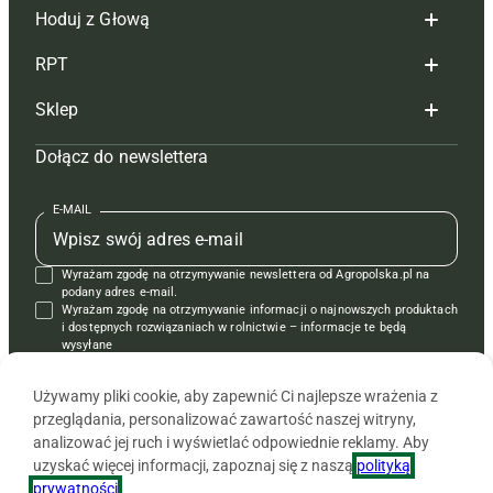
Hoduj z Głową
Redakcja
RPT
Reklama
Hoduj z głową bydło
Sklep
Tagi
Hoduj z głową świnie
Redakcja
Dołącz do newslettera
Mapa serwisu
Prenumerata
Prenumerata
Czasopisma i prenumerata
Kontakt
Redakcja
Reklama
Książki
E-MAIL
Regulamin
Kontakt
Kontakt
Regulamin
Wyrażam zgodę na otrzymywanie newslettera od Agropolska.pl na
Polityka prywatności
Reklama
Krzyżówki
podany adres e-mail.
Wyrażam zgodę na otrzymywanie informacji o najnowszych produktach
i dostępnych rozwiązaniach w rolnictwie – informacje te będą
wysyłane
od APRA sp. z o.o. w imieniu partnerów.
Używamy pliki cookie, aby zapewnić Ci najlepsze wrażenia z
przeglądania, personalizować zawartość naszej witryny,
analizować jej ruch i wyświetlać odpowiednie reklamy. Aby
uzyskać więcej informacji, zapoznaj się z naszą
polityką
prywatności
.