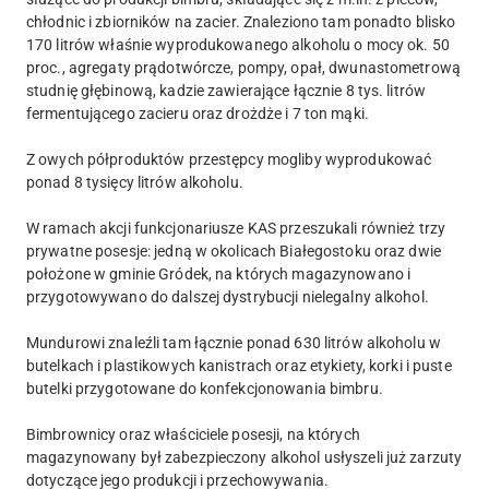
chłodnic i zbiorników na zacier. Znaleziono tam ponadto blisko
170 litrów właśnie wyprodukowanego alkoholu o mocy ok. 50
proc., agregaty prądotwórcze, pompy, opał, dwunastometrową
studnię głębinową, kadzie zawierające łącznie 8 tys. litrów
fermentującego zacieru oraz drożdże i 7 ton mąki.
Z owych półproduktów przestępcy mogliby wyprodukować
ponad 8 tysięcy litrów alkoholu.
W ramach akcji funkcjonariusze KAS przeszukali również trzy
prywatne posesje: jedną w okolicach Białegostoku oraz dwie
położone w gminie Gródek, na których magazynowano i
przygotowywano do dalszej dystrybucji nielegalny alkohol.
Mundurowi znaleźli tam łącznie ponad 630 litrów alkoholu w
butelkach i plastikowych kanistrach oraz etykiety, korki i puste
butelki przygotowane do konfekcjonowania bimbru.
Bimbrownicy oraz właściciele posesji, na których
magazynowany był zabezpieczony alkohol usłyszeli już zarzuty
dotyczące jego produkcji i przechowywania.