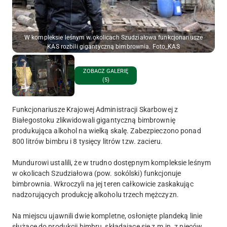
W kompleksie leśnym w okolicach Szudziałowa funkcjonariusze
KAS rozbili gigantyczną bimbrownia. Foto_KAS
ZOBACZ GALERIĘ
(5)
Funkcjonariusze Krajowej Administracji Skarbowej z
Białegostoku zlikwidowali gigantyczną bimbrownię
produkująca alkohol na wielką skalę. Zabezpieczono ponad
800 litrów bimbru i 8 tysięcy litrów tzw. zacieru.
Mundurowi ustalili, że w trudno dostępnym kompleksie leśnym
w okolicach Szudziałowa (pow. sokólski) funkcjonuje
bimbrownia. Wkroczyli na jej teren całkowicie zaskakując
nadzorujących produkcję alkoholu trzech mężczyzn.
Na miejscu ujawnili dwie kompletne, osłonięte plandeką linie
służące do produkcji bimbru, składające się z m.in. z pieców,