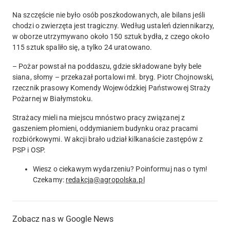
Na szczęście nie było osób poszkodowanych, ale bilans jeśli
chodzi o zwierzęta jest tragiczny. Według ustaleń dziennikarzy,
w oborze utrzymywano około 150 sztuk bydła, z czego około
115 sztuk spaliło się, a tylko 24 uratowano.
– Pożar powstał na poddaszu, gdzie składowane były bele
siana, słomy – przekazał portalowi mł. bryg. Piotr Chojnowski,
rzecznik prasowy Komendy Wojewódzkiej Państwowej Straży
Pożarnej w Białymstoku.
Strażacy mieli na miejscu mnóstwo pracy związanej z
gaszeniem płomieni, oddymianiem budynku oraz pracami
rozbiórkowymi. W akcji brało udział kilkanaście zastępów z
PSP i OSP.
Wiesz o ciekawym wydarzeniu? Poinformuj nas o tym!
Czekamy:
redakcja@agropolska.pl
Zobacz nas w Google News