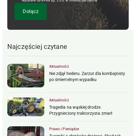
wysyłane od APRA sp. z o.o. w imieniu partnerów.
Najczęściej czytane
Aktualności
Nie zdjął hederu. Zarzut dla kombajnisty
po śmiertelnym wypadku
Aktualności
Tragedia na wąskiej drodze.
Przygnieciony traktorzysta zmarł
Prawo i Pieniądze