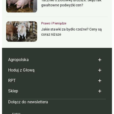
Tuczniki o złotówkę droższe. Skąd tak
gwałtowne podwyżki cen?
Prawo i Pieniądze
Jakie stawki za bydło rzeźne? Ceny są
coraz niższe
Agropolska
Hoduj z Głową
Redakcja
RPT
Reklama
Hoduj z głową bydło
Sklep
Tagi
Hoduj z głową świnie
Redakcja
Dołącz do newslettera
Mapa serwisu
Prenumerata
Prenumerata
Czasopisma i prenumerata
Kontakt
Redakcja
Reklama
Książki