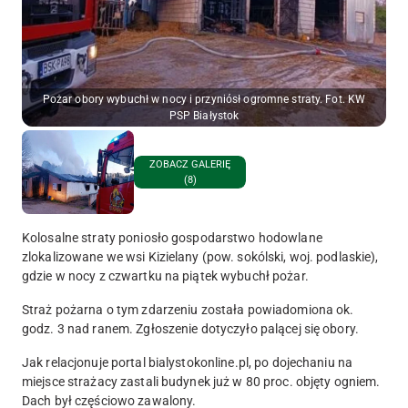
Pożar obory wybuchł w nocy i przyniósł ogromne straty. Fot. KW
PSP Białystok
ZOBACZ GALERIĘ
(8)
Kolosalne straty poniosło gospodarstwo hodowlane
zlokalizowane we wsi Kizielany (pow. sokólski, woj. podlaskie),
gdzie w nocy z czwartku na piątek wybuchł pożar.
Straż pożarna o tym zdarzeniu została powiadomiona ok.
godz. 3 nad ranem. Zgłoszenie dotyczyło palącej się obory.
Jak relacjonuje portal bialystokonline.pl, po dojechaniu na
miejsce strażacy zastali budynek już w 80 proc. objęty ogniem.
Dach był częściowo zawalony.