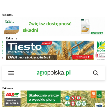
Reklama
Reklama
R
Wyszu
Main Logo
Menu
Reklama