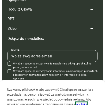
Hoduj z Głową
Redakcja
RPT
Reklama
Hoduj z głową bydło
Sklep
Tagi
Hoduj z głową świnie
Redakcja
Dołącz do newslettera
Mapa serwisu
Prenumerata
Prenumerata
Czasopisma i prenumerata
Kontakt
Redakcja
Reklama
Książki
E-MAIL
Regulamin
Kontakt
Kontakt
Regulamin
Wyrażam zgodę na otrzymywanie newslettera od Agropolska.pl na
Polityka prywatności
Reklama
Krzyżówki
podany adres e-mail.
Wyrażam zgodę na otrzymywanie informacji o najnowszych produktach
i dostępnych rozwiązaniach w rolnictwie – informacje te będą
wysyłane
od APRA sp. z o.o. w imieniu partnerów.
Używamy pliki cookie, aby zapewnić Ci najlepsze wrażenia z
przeglądania, personalizować zawartość naszej witryny,
analizować jej ruch i wyświetlać odpowiednie reklamy. Aby
uzyskać więcej informacji, zapoznaj się z naszą
polityką