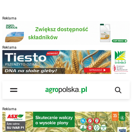
Reklama
Reklama
R
Wyszu
Main Logo
Menu
Reklama