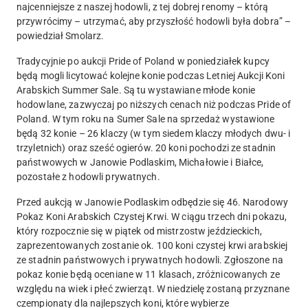
najcenniejsze z naszej hodowli, z tej dobrej renomy – którą
przywrócimy – utrzymać, aby przyszłość hodowli była dobra” –
powiedział Smolarz.
Tradycyjnie po aukcji Pride of Poland w poniedziałek kupcy
będą mogli licytować kolejne konie podczas Letniej Aukcji Koni
Arabskich Summer Sale. Są tu wystawiane młode konie
hodowlane, zazwyczaj po niższych cenach niż podczas Pride of
Poland. W tym roku na Sumer Sale na sprzedaż wystawione
będą 32 konie – 26 klaczy (w tym siedem klaczy młodych dwu- i
trzyletnich) oraz sześć ogierów. 20 koni pochodzi ze stadnin
państwowych w Janowie Podlaskim, Michałowie i Białce,
pozostałe z hodowli prywatnych.
Przed aukcją w Janowie Podlaskim odbędzie się 46. Narodowy
Pokaz Koni Arabskich Czystej Krwi.
W ciągu trzech dni pokazu,
który rozpocznie się w piątek od mistrzostw jeździeckich,
zaprezentowanych zostanie ok. 100 koni czystej krwi arabskiej
ze stadnin państwowych i prywatnych hodowli. Zgłoszone na
pokaz konie będą oceniane w 11 klasach, zróżnicowanych ze
względu na wiek i płeć zwierząt. W niedzielę zostaną przyznane
czempionaty dla najlepszych koni, które wybierze