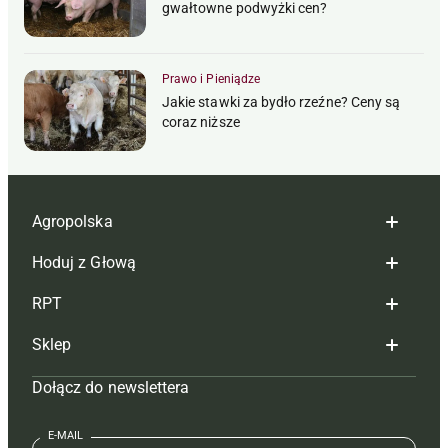
gwałtowne podwyżki cen?
Prawo i Pieniądze
Jakie stawki za bydło rzeźne? Ceny są
coraz niższe
Agropolska
Hoduj z Głową
Redakcja
RPT
Reklama
Hoduj z głową bydło
Sklep
Tagi
Hoduj z głową świnie
Redakcja
Dołącz do newslettera
Mapa serwisu
Prenumerata
Prenumerata
Czasopisma i prenumerata
Kontakt
Redakcja
Reklama
Książki
E-MAIL