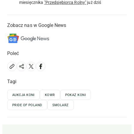
miesięcznika
"Przedsiębiorca Rolny"
już dziś
Zobacz nas w Google News
Poleć
Tagi
AUKCJA KONI
KOWR
POKAZ KONI
PRIDE OF POLAND
SMOLARZ