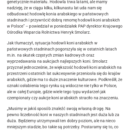
genetycznie materiału. Hodowla trwa latami, ale mamy
nadzieję, że w ciągu kilku, kilkunastu lat uda nam się
odbudować hodowlę konia arabskiego w państwowych
stadninach i przywrócić dobrą renomę hodowli koni arabskich
w Polsce” – powiedział w poniedziałek PAP dyrektor Krajowego
Ośrodka Wsparcia Rolnictwa Henryk Smolarz.
Jak tłumaczył, sytuacja hodowli koni arabskich w
państwowych stadninach pogorszyła się w ostatnich latach
m.in. na skutek częstych zmian kadrowych oraz
wyprzedawania na aukcjach najlepszych koni.
Smolarz
przyznał jednocześnie, że większość hodowli koni arabskich na
przestrzeni ostatnich lat sukcesywnie przeniosła się do krajów
arabskich, gdzie ma to duże znaczenie kulturowe. Podkreślił, że
oznaki osłabienia tego rynku są widoczne nie tylko w Polsce,
ale w całej Europie, gdzie wiele tego typu wydarzeń jak
czempionaty czy aukcje koni arabskich straciło na znaczeniu.
„
Musimy w jakiś sposób znaleźć swoją własną drogę. Na
pewno liczebność koni w naszych stadninach jest duża lub za
duża.
Będziemy utrzymywali ten dobry poziom, ale na nieco
mniejszym stadzie, bo takie są potrzeby. Postaramy się to, co