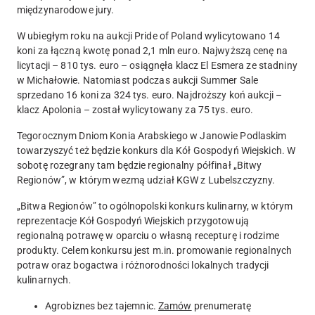
międzynarodowe jury.
W ubiegłym roku na aukcji Pride of Poland wylicytowano 14
koni za łączną kwotę ponad 2,1 mln euro.
Najwyższą cenę na
licytacji – 810 tys. euro – osiągnęła klacz El Esmera ze stadniny
w Michałowie. Natomiast podczas aukcji Summer Sale
sprzedano 16 koni za 324 tys. euro. Najdroższy koń aukcji –
klacz Apolonia – został wylicytowany za 75 tys. euro.
Tegorocznym Dniom Konia Arabskiego w Janowie Podlaskim
towarzyszyć też będzie konkurs dla Kół Gospodyń Wiejskich.
W
sobotę rozegrany tam będzie regionalny półfinał „Bitwy
Regionów”, w którym wezmą udział KGW z Lubelszczyzny.
„Bitwa Regionów” to ogólnopolski konkurs kulinarny, w którym
reprezentacje Kół Gospodyń Wiejskich przygotowują
regionalną potrawę w oparciu o własną recepturę i rodzime
produkty. Celem konkursu jest m.in. promowanie regionalnych
potraw oraz bogactwa i różnorodności lokalnych tradycji
kulinarnych.
Agrobiznes bez tajemnic.
Zamów
prenumeratę