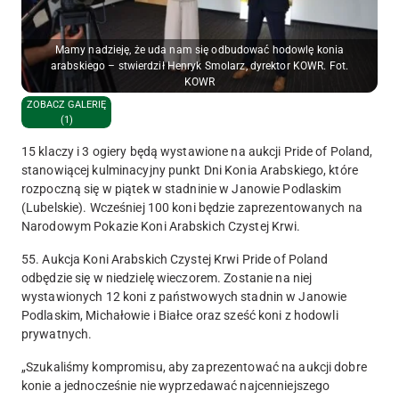
Mamy nadzieję, że uda nam się odbudować hodowlę konia
arabskiego – stwierdził Henryk Smolarz, dyrektor KOWR. Fot.
KOWR
ZOBACZ GALERIĘ
(1)
15 klaczy i 3 ogiery będą wystawione na aukcji Pride of Poland,
stanowiącej kulminacyjny punkt Dni Konia Arabskiego, które
rozpoczną się w piątek w stadninie w Janowie Podlaskim
(Lubelskie). Wcześniej 100 koni będzie zaprezentowanych na
Narodowym Pokazie Koni Arabskich Czystej Krwi.
55. Aukcja Koni Arabskich Czystej Krwi Pride of Poland
odbędzie się w niedzielę wieczorem. Zostanie na niej
wystawionych 12 koni z państwowych stadnin w Janowie
Podlaskim, Michałowie i Białce oraz sześć koni z hodowli
prywatnych.
„Szukaliśmy kompromisu, aby zaprezentować na aukcji dobre
konie a jednocześnie nie wyprzedawać najcenniejszego