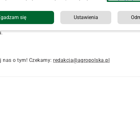
wieziony do szpitala, gdzie pomimo udzielanej pomocy po
omenda Powiatowa Policji w Nowym Targu.
Zgadzam się
Ustawienia
Od
ocesowe. Jak zapewniają, dokładne okoliczności zdarzenia
.
j nas o tym! Czekamy:
redakcja@agropolska.pl