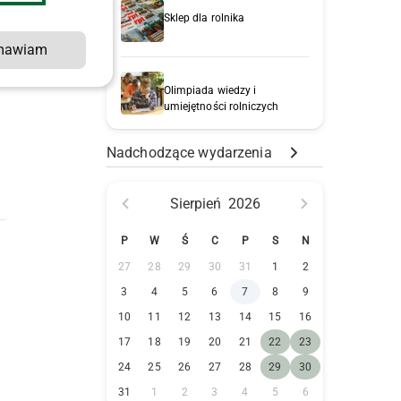
Sklep dla rolnika
mawiam
Olimpiada wiedzy i
umiejętności rolniczych
Nadchodzące wydarzenia
Sierpień
2026
P
W
Ś
C
P
S
N
27
28
29
30
31
1
2
3
4
5
6
7
8
9
10
11
12
13
14
15
16
17
18
19
20
21
22
23
24
25
26
27
28
29
30
31
1
2
3
4
5
6