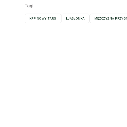
Tagi
KPP NOWY TARG
ŁJABŁONKA
MĘŻCZYZNA PRZYGN