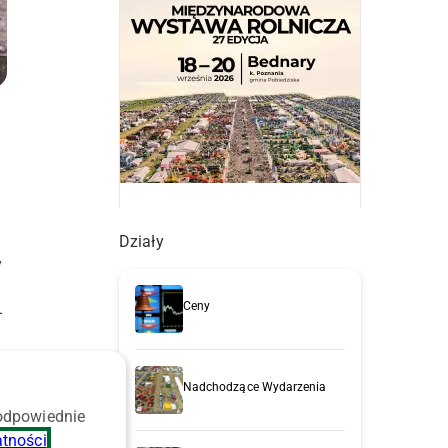
Działy
y
Ceny
-
Nadchodzące Wydarzenia
 odpowiednie
atności
.