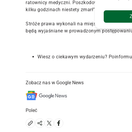
ratownicy medyczni. Poszkodowany został prze
kilku godzinach niestety zmarł" – informuje K
Stróże prawa wykonali na miejscu czynności pr
będą wyjaśniane w prowadzonym postępowaniu
Wiesz o ciekawym wydarzeniu? Poinformu
Zobacz nas w Google News
Poleć