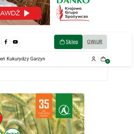
Sklep
OWiUR
ień Kukurydzy Garzyn
0