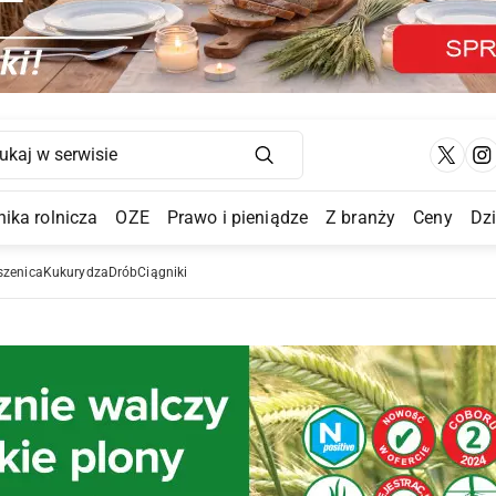
Main Navigation
ika rolnicza
OZE
Prawo i pieniądze
Z branży
Ceny
Dz
a Submenu
szenica
Kukurydza
Drób
Ciągniki