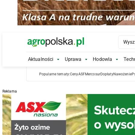
Main Logo
Aktualności
Uprawa
Hodowla
Techn
Aktualności Submenu
Uprawa Submenu
Hodowl
Popularne tematy:
Ceny
ASF
Mercosur
Dopłaty
Nawożenie
P
Reklama