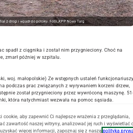
chał z drogi i wpadł do potoku. Foto_KPP Nowy Targ
ac spadł z ciągnika i został nim przygnieciony. Choć na
, zmarł później w szpitalu.
ki, woj. małopolskie) Ze wstępnych ustaleń funkcjonariusz
na podczas prac związanych z wyrywaniem korzeni drzew,
astępnie został przygnieciony przez wywróconą maszynę. 51
onki, która natychmiast wezwała na pomoc sąsiada.
kodowanemu. Świadkowie powiadomili także służby
i cookie, aby zapewnić Ci najlepsze wrażenia z przeglądania,
cy, którzy dotarli na miejsce zdarzenia i po wydostaniu
ać zawartość naszej witryny, analizować jej ruch i wyświetlać
cji. Walkę o życie traktorzysty kontynuowali potem
uzyskać więcej informacji, zapoznaj się z naszą
polityką pryw