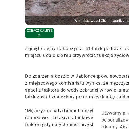
W miejscowości Ciche ciągnik zje
ZOBACZ GALERIĘ
(1)
Zginął kolejny traktorzysta. 51-latek podczas pr
miejscu udało się mu przywrócić funkcje życiowe
Do zdarzenia doszło w Jabłonce (pow. nowotars
z miejscowego komisariatu wynika, że mężczyz
spadł z traktora do wody zebranej w rowie, a n
latek został znaleziony przez mieszkankę Jabł
"Mężczyzna natychmiast ruszył z pomocą posz
Używamy plik
ratunkowe. Do akcji ratunkowej dołączyli straża
personalizow
traktorzysty natychmiast przystąpili do reanima
reklamy. Aby 