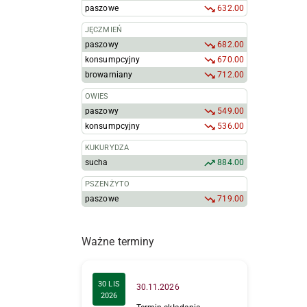
paszowe
632.00
JĘCZMIEŃ
paszowy
682.00
konsumpcyjny
670.00
browarniany
712.00
OWIES
paszowy
549.00
konsumpcyjny
536.00
KUKURYDZA
sucha
884.00
PSZENŻYTO
paszowe
719.00
Ważne terminy
30 LIS
30.11.2026
2026