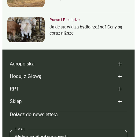
Prawo i Pieniądze
Jakie stawki za bydło rzeźne? Ceny są
coraz niższe
Agropolska
Hoduj z Głową
Redakcja
RPT
Reklama
Hoduj z głową bydło
Sklep
Tagi
Hoduj z głową świnie
Redakcja
Dołącz do newslettera
Mapa serwisu
Prenumerata
Prenumerata
Czasopisma i prenumerata
Kontakt
Redakcja
Reklama
Książki
E-MAIL