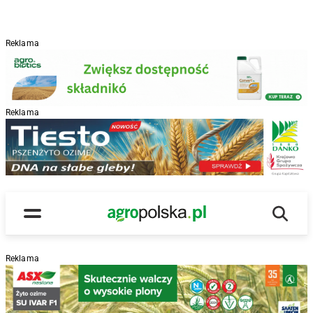
Reklama
Reklama
R
Wyszu
Main Logo
Menu
Reklama