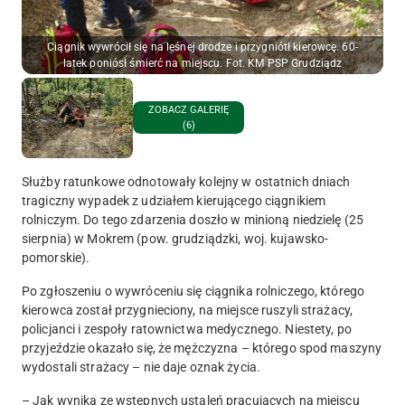
Ciągnik wywrócił się na leśnej drodze i przygniótł kierowcę. 60-
latek poniósł śmierć na miejscu. Fot. KM PSP Grudziądz
ZOBACZ GALERIĘ
(6)
Służby ratunkowe odnotowały kolejny w ostatnich dniach
tragiczny wypadek z udziałem kierującego ciągnikiem
rolniczym. Do tego zdarzenia doszło w minioną niedzielę (25
sierpnia) w Mokrem (pow. grudziądzki, woj. kujawsko-
pomorskie).
Po zgłoszeniu o wywróceniu się ciągnika rolniczego, którego
kierowca został przygnieciony, na miejsce ruszyli strażacy,
policjanci i zespoły ratownictwa medycznego. Niestety, po
przyjeździe okazało się, że mężczyzna – którego spod maszyny
wydostali strażacy – nie daje oznak życia.
– Jak wynika ze wstępnych ustaleń pracujących na miejscu