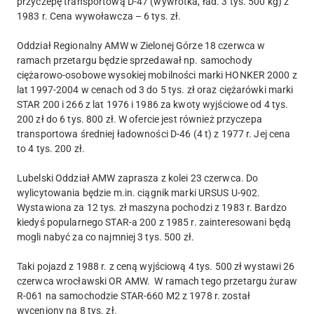
przyczepę transportową D-47 (wywrotka, ład. 3 tys. 500 kg) z
1983 r. Cena wywoławcza – 6 tys. zł.
Oddział Regionalny AMW w Zielonej Górze 18 czerwca w
ramach przetargu będzie sprzedawał np. samochody
ciężarowo-osobowe wysokiej mobilności marki HONKER 2000 z
lat 1997-2004 w cenach od 3 do 5 tys. zł oraz ciężarówki marki
STAR 200 i 266 z lat 1976 i 1986 za kwoty wyjściowe od 4 tys.
200 zł do 6 tys. 800 zł. W ofercie jest również przyczepa
transportowa średniej ładowności D-46 (4 t) z 1977 r. Jej cena
to 4 tys. 200 zł.
Lubelski Oddział AMW zaprasza z kolei 23 czerwca. Do
wylicytowania będzie m.in. ciągnik marki URSUS U-902.
Wystawiona za 12 tys. zł maszyna pochodzi z 1983 r. Bardzo
kiedyś popularnego STAR-a 200 z 1985 r. zainteresowani będą
mogli nabyć za co najmniej 3 tys. 500 zł.
Taki pojazd z 1988 r. z ceną wyjściową 4 tys. 500 zł wystawi 26
czerwca wrocławski OR AMW. W ramach tego przetargu żuraw
R-061 na samochodzie STAR-660 M2 z 1978 r. został
wyceniony na 8 tys. zł.