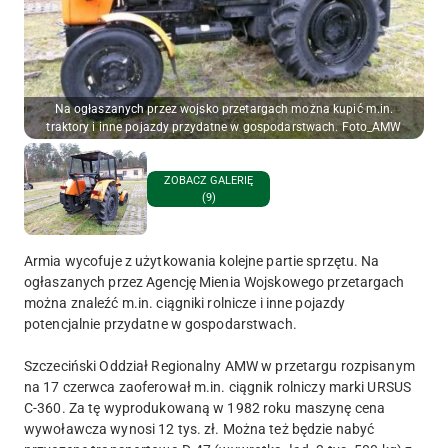
Na ogłaszanych przez wojsko przetargach można kupić m.in.
traktory i inne pojazdy przydatne w gospodarstwach. Foto_AMW
ZOBACZ GALERIĘ
(9)
Armia wycofuje z użytkowania kolejne partie sprzętu. Na
ogłaszanych przez Agencję Mienia Wojskowego przetargach
można znaleźć m.in. ciągniki rolnicze i inne pojazdy
potencjalnie przydatne w gospodarstwach.
Szczeciński Oddział Regionalny AMW w przetargu rozpisanym
na 17 czerwca zaoferował m.in. ciągnik rolniczy marki URSUS
C-360. Za tę wyprodukowaną w 1982 roku maszynę cena
wywoławcza wynosi 12 tys. zł. Można też będzie nabyć