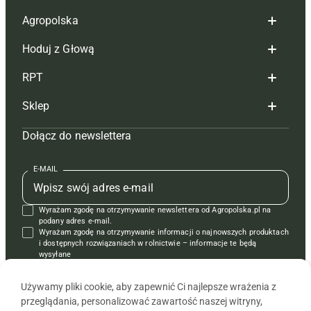
Agropolska
Hoduj z Głową
Redakcja
RPT
Reklama
Hoduj z głową bydło
Sklep
Tagi
Hoduj z głową świnie
Redakcja
Dołącz do newslettera
Mapa serwisu
Prenumerata
Prenumerata
Czasopisma i prenumerata
Kontakt
Redakcja
Reklama
Książki
E-MAIL
Regulamin
Kontakt
Kontakt
Regulamin
Wyrażam zgodę na otrzymywanie newslettera od Agropolska.pl na
Polityka prywatności
Reklama
Krzyżówki
podany adres e-mail.
Wyrażam zgodę na otrzymywanie informacji o najnowszych produktach
i dostępnych rozwiązaniach w rolnictwie – informacje te będą
wysyłane
od APRA sp. z o.o. w imieniu partnerów.
Używamy pliki cookie, aby zapewnić Ci najlepsze wrażenia z
przeglądania, personalizować zawartość naszej witryny,