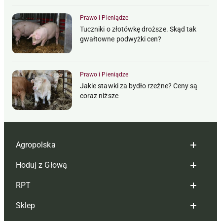
Prawo i Pieniądze
Tuczniki o złotówkę droższe. Skąd tak
gwałtowne podwyżki cen?
Prawo i Pieniądze
Jakie stawki za bydło rzeźne? Ceny są
coraz niższe
Agropolska
Hoduj z Głową
Redakcja
RPT
Reklama
Hoduj z głową bydło
Sklep
Tagi
Hoduj z głową świnie
Redakcja