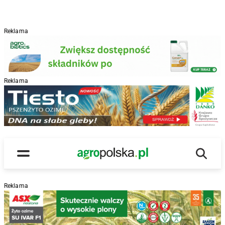
Reklama
Reklama
R
Wyszu
Main Logo
Menu
Reklama