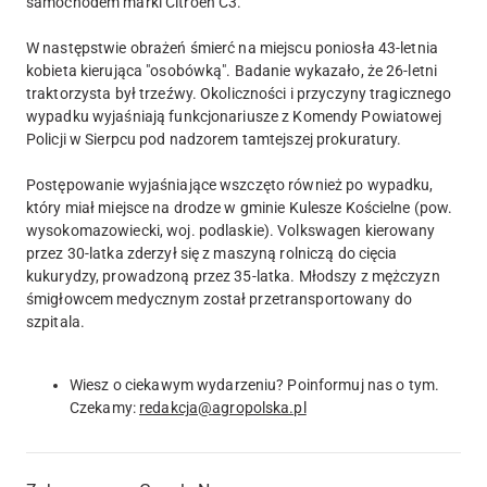
samochodem marki Citroen C3.
W następstwie obrażeń śmierć na miejscu poniosła 43-letnia
kobieta kierująca "osobówką". Badanie wykazało, że 26-letni
traktorzysta był trzeźwy. Okoliczności i przyczyny tragicznego
wypadku wyjaśniają funkcjonariusze z Komendy Powiatowej
Policji w Sierpcu pod nadzorem tamtejszej prokuratury.
Postępowanie wyjaśniające wszczęto również po wypadku,
który miał miejsce na drodze w gminie Kulesze Kościelne (pow.
wysokomazowiecki, woj. podlaskie). Volkswagen kierowany
przez 30-latka zderzył się z maszyną rolniczą do cięcia
kukurydzy, prowadzoną przez 35-latka. Młodszy z mężczyzn
śmigłowcem medycznym został przetransportowany do
szpitala.
Wiesz o ciekawym wydarzeniu? Poinformuj nas o tym.
Czekamy:
redakcja@agropolska.pl