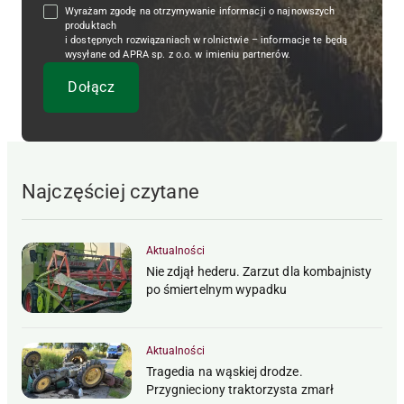
Wyrażam zgodę na otrzymywanie informacji o najnowszych
produktach
i dostępnych rozwiązaniach w rolnictwie – informacje te będą
wysyłane od APRA sp. z o.o. w imieniu partnerów.
Najczęściej czytane
Aktualności
Nie zdjął hederu. Zarzut dla kombajnisty
po śmiertelnym wypadku
Aktualności
Tragedia na wąskiej drodze.
Przygnieciony traktorzysta zmarł