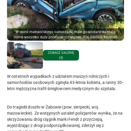
W opinii małopolskiego samorządu, małe gospodarstwa mają
mimo wszystko duży potencjał rozwojowy. Fot. Dariusz Kucman
ZOBACZ GALERIĘ
(3)
W ostatnich wypadkach z udziałem maszyn rolniczych i
samochodów osobowych zginęła 43-letnia kobieta, a ranny 30-
letni mężczyzna trafił śmigłowcem medycznym do szpitala.
Do tragedii doszło w Żabowie (pow. sierpecki, woj.
mazowieckie). Ze wstępnych ustaleń policjantów wynika, że na
skrzyżowaniu dróg ciągnik marki Fendt z przyczepą,
wyjeżdżając z drogi podporządkowanej, zderzył się z