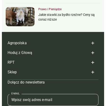
Prawo i Pieniądze
Jakie stawki za bydło rzeźne? Ceny są
coraz niższe
Agropolska
Hoduj z Głową
Redakcja
RPT
Reklama
Hoduj z głową bydło
Sklep
Tagi
Hoduj z głową świnie
Redakcja
Dołącz do newslettera
Mapa serwisu
Prenumerata
Prenumerata
Czasopisma i prenumerata
Kontakt
Redakcja
Reklama
Książki
E-MAIL
Regulamin
Kontakt
Kontakt
Regulamin