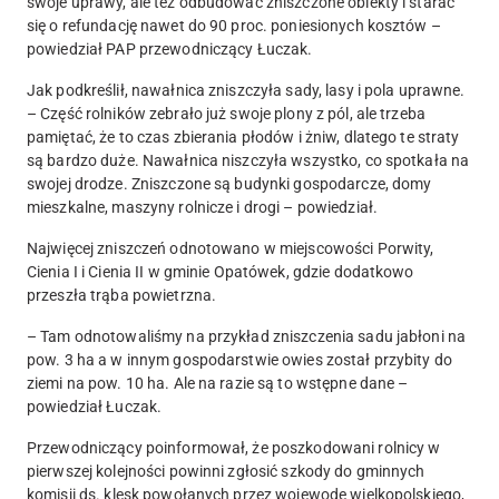
swoje uprawy, ale też odbudować zniszczone obiekty i starać
się o refundację nawet do 90 proc. poniesionych kosztów –
powiedział PAP przewodniczący Łuczak.
Jak podkreślił, nawałnica zniszczyła sady, lasy i pola uprawne.
– Część rolników zebrało już swoje plony z pól, ale trzeba
pamiętać, że to czas zbierania płodów i żniw, dlatego te straty
są bardzo duże. Nawałnica niszczyła wszystko, co spotkała na
swojej drodze. Zniszczone są budynki gospodarcze, domy
mieszkalne, maszyny rolnicze i drogi – powiedział.
Najwięcej zniszczeń odnotowano w miejscowości Porwity,
Cienia I i Cienia II w gminie Opatówek, gdzie dodatkowo
przeszła trąba powietrzna.
– Tam odnotowaliśmy na przykład zniszczenia sadu jabłoni na
pow. 3 ha a w innym gospodarstwie owies został przybity do
ziemi na pow. 10 ha. Ale na razie są to wstępne dane –
powiedział Łuczak.
Przewodniczący poinformował, że poszkodowani rolnicy w
pierwszej kolejności powinni zgłosić szkody do gminnych
komisji ds. klęsk powołanych przez wojewodę wielkopolskiego,