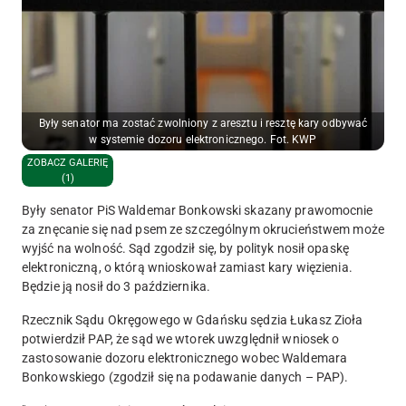
Były senator ma zostać zwolniony z aresztu i resztę kary odbywać
w systemie dozoru elektronicznego. Fot. KWP
ZOBACZ GALERIĘ
(1)
Były senator PiS Waldemar Bonkowski skazany prawomocnie
za znęcanie się nad psem ze szczególnym okrucieństwem może
wyjść na wolność. Sąd zgodził się, by polityk nosił opaskę
elektroniczną, o którą wnioskował zamiast kary więzienia.
Będzie ją nosił do 3 października.
Rzecznik Sądu Okręgowego w Gdańsku sędzia Łukasz Zioła
potwierdził PAP, że sąd we wtorek uwzględnił wniosek o
zastosowanie dozoru elektronicznego wobec Waldemara
Bonkowskiego (zgodził się na podawanie danych – PAP).