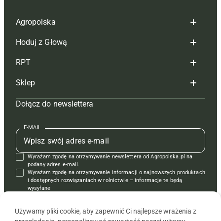
Agropolska
Hoduj z Głową
Redakcja
RPT
Reklama
Hoduj z głową bydło
Sklep
Tagi
Hoduj z głową świnie
Redakcja
Dołącz do newslettera
Mapa serwisu
Prenumerata
Prenumerata
Czasopisma i prenumerata
Kontakt
Redakcja
Reklama
Książki
E-MAIL
Regulamin
Kontakt
Kontakt
Regulamin
Wyrażam zgodę na otrzymywanie newslettera od Agropolska.pl na
Polityka prywatności
Reklama
Krzyżówki
podany adres e-mail.
Wyrażam zgodę na otrzymywanie informacji o najnowszych produktach
i dostępnych rozwiązaniach w rolnictwie – informacje te będą
wysyłane
od APRA sp. z o.o. w imieniu partnerów.
Używamy pliki cookie, aby zapewnić Ci najlepsze wrażenia z