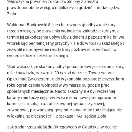
"Mężczyzna powinien zostać zwolniony z aresztu
prawdopodobnie w ciągu najbliższych godzin" – dodał sędzia
Zioła.
Waldemar Bonkowski 5 lipca br. rozpoczął odbywanie kary
trzech miesięcy pozbawienia wolności w zakładzie karnym, a
termin jej zakończenia upływałby z dniem 3 października br. We
wtorek sąd penitencjarny przychylił się do wniosku skazanego i
zezwolił na odbywanie reszty kary pozbawienia wolności w
systemie dozoru elektronicznego.
"Sąd wskazał, że skazany odbył ponad połowę orzeczonej kary,
uiścił nawiązkę w kwocie 20 tys. zł na rzecz Towarzystwa
Opieki nad Zwierzętami, a do wykonania pozostaje jeszcze kara
roku ograniczenia wolności w wymiarze 30 godzin prac
społecznych miesięcznie. Nadto skazany nie był wcześniej
karany i nie toczy się przeciwko niemu nowe postępowanie
karne,
jest osobą o ustabilizowanej sytuacji życiowej,
zawodowej, prowadzącą gospodarstwo rolne i udzielającą się
w lokalnej społeczności
" – przekazał PAP sędzia Zioła.
Jak podał rzecznik Sądu Okręgowego w Gdańsku, w ocenie