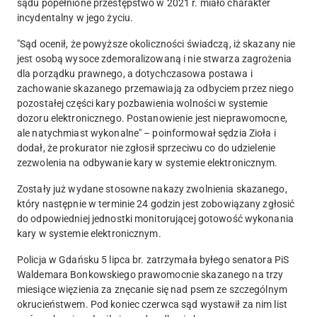
sądu popełnione przestępstwo w 2021 r. miało charakter
incydentalny w jego życiu.
"
Sąd ocenił, że powyższe okoliczności świadczą, iż skazany nie
jest osobą wysoce zdemoralizowaną i nie stwarza zagrożenia
dla porządku prawnego, a dotychczasowa postawa i
zachowanie skazanego przemawiają za odbyciem przez niego
pozostałej części kary pozbawienia wolności w systemie
dozoru elektronicznego.
Postanowienie jest nieprawomocne,
ale natychmiast wykonalne" – poinformował sędzia Zioła i
dodał, że prokurator nie zgłosił sprzeciwu co do udzielenie
zezwolenia na odbywanie kary w systemie elektronicznym.
Zostały już wydane stosowne nakazy zwolnienia skazanego,
który następnie w terminie 24 godzin jest zobowiązany zgłosić
do odpowiedniej jednostki monitorującej gotowość wykonania
kary w systemie elektronicznym.
Policja w Gdańsku 5 lipca br. zatrzymała byłego senatora PiS
Waldemara Bonkowskiego prawomocnie skazanego na trzy
miesiące więzienia za znęcanie się nad psem ze szczególnym
okrucieństwem. Pod koniec czerwca sąd wystawił za nim list