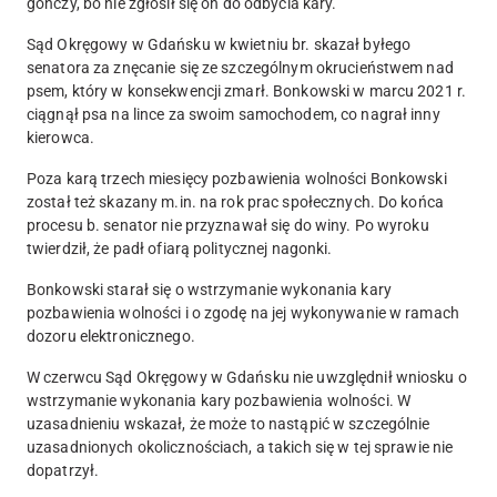
gończy, bo nie zgłosił się on do odbycia kary.
Sąd Okręgowy w Gdańsku w kwietniu br. skazał byłego
senatora za znęcanie się ze szczególnym okrucieństwem nad
psem, który w konsekwencji zmarł. Bonkowski w marcu 2021 r.
ciągnął psa na lince za swoim samochodem, co nagrał inny
kierowca.
Poza karą trzech miesięcy pozbawienia wolności Bonkowski
został też skazany m.in. na rok prac społecznych. Do końca
procesu b. senator nie przyznawał się do winy. Po wyroku
twierdził, że padł ofiarą politycznej nagonki.
Bonkowski starał się o wstrzymanie wykonania kary
pozbawienia wolności i o zgodę na jej wykonywanie w ramach
dozoru elektronicznego.
W czerwcu Sąd Okręgowy w Gdańsku nie uwzględnił wniosku o
wstrzymanie wykonania kary pozbawienia wolności. W
uzasadnieniu wskazał, że może to nastąpić w szczególnie
uzasadnionych okolicznościach, a takich się w tej sprawie nie
dopatrzył.