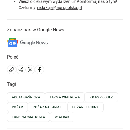
Wiesz o ciekawym wydarzeniu? Poinformuj nas o tym!
Czekamy:
redakcja@agropolska.pl
Zobacz nas w Google News
Poleć
Tagi
AKCJA GAŚNICZA
FARMA WIATROWA
KP PSP ŁOBEZ
POŻAR
POŻAR NA FARMIE
POŻAR TURBINY
TURBINA WIATROWA
WIATRAK