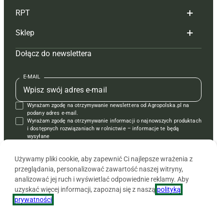
RPT
Reklama
Hoduj z głową bydło
Sklep
Tagi
Hoduj z głową świnie
Redakcja
Dołącz do newslettera
Mapa serwisu
Prenumerata
Prenumerata
Czasopisma i prenumerata
Kontakt
Redakcja
Reklama
Książki
E-MAIL
Regulamin
Kontakt
Kontakt
Regulamin
Wyrażam zgodę na otrzymywanie newslettera od Agropolska.pl na
Polityka prywatności
Reklama
Krzyżówki
podany adres e-mail.
Wyrażam zgodę na otrzymywanie informacji o najnowszych produktach
i dostępnych rozwiązaniach w rolnictwie – informacje te będą
wysyłane
od APRA sp. z o.o. w imieniu partnerów.
Używamy pliki cookie, aby zapewnić Ci najlepsze wrażenia z
przeglądania, personalizować zawartość naszej witryny,
analizować jej ruch i wyświetlać odpowiednie reklamy. Aby
uzyskać więcej informacji, zapoznaj się z naszą
polityką
prywatności
.