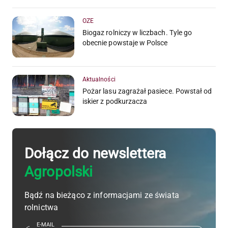
OZE
Biogaz rolniczy w liczbach. Tyle go
obecnie powstaje w Polsce
Aktualności
Pożar lasu zagrażał pasiece. Powstał od
iskier z podkurzacza
Dołącz do newslettera
Agropolski
Bądź na bieżąco z informacjami ze świata
rolnictwa
E-MAIL