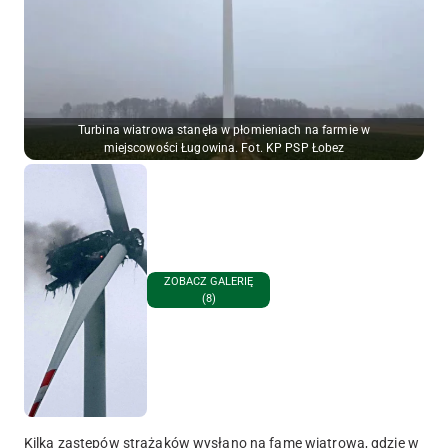
Turbina wiatrowa stanęła w płomieniach na farmie w
miejscowości Ługowina. Fot. KP PSP Łobez
ZOBACZ GALERIĘ
(8)
Kilka zastępów strażaków wysłano na famę wiatrową, gdzie w