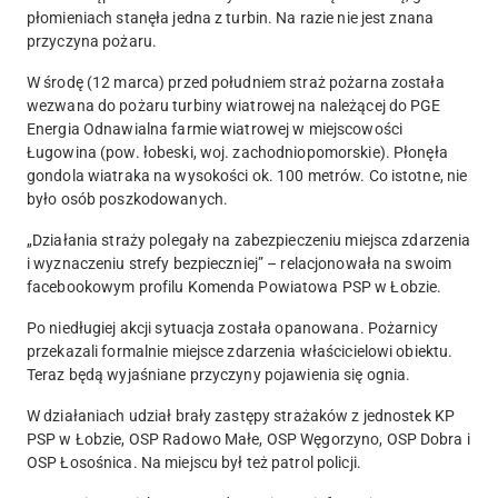
płomieniach stanęła jedna z turbin. Na razie nie jest znana
przyczyna pożaru.
W środę (12 marca) przed południem straż pożarna została
wezwana do
pożaru turbiny wiatrowej
na należącej do PGE
Energia Odnawialna farmie wiatrowej w miejscowości
Ługowina (pow. łobeski, woj. zachodniopomorskie). Płonęła
gondola wiatraka na wysokości ok. 100 metrów. Co istotne, nie
było osób poszkodowanych.
„
Działania straży polegały na zabezpieczeniu miejsca zdarzenia
i wyznaczeniu strefy bezpieczniej
” – relacjonowała na swoim
facebookowym profilu Komenda Powiatowa PSP w Łobzie.
Po niedługiej akcji sytuacja została opanowana. Pożarnicy
przekazali formalnie miejsce zdarzenia właścicielowi obiektu.
Teraz będą wyjaśniane przyczyny pojawienia się ognia.
W działaniach udział brały zastępy strażaków z jednostek KP
PSP w Łobzie, OSP Radowo Małe, OSP Węgorzyno, OSP Dobra i
OSP Łosośnica. Na miejscu był też patrol policji.