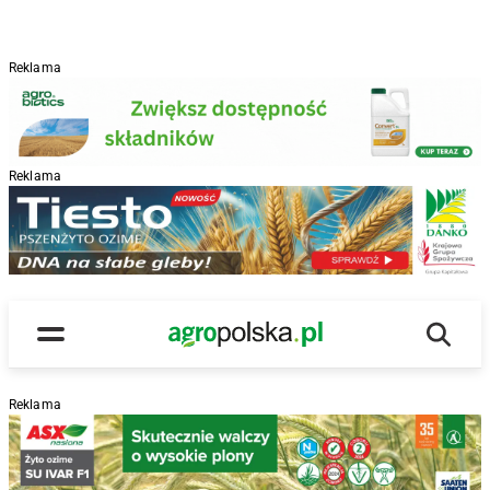
Reklama
Reklama
R
Wyszu
Main Logo
Menu
Reklama