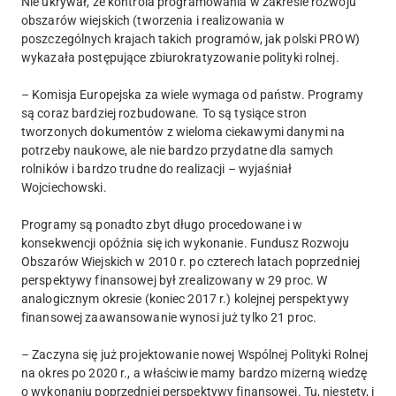
Nie ukrywał, że kontrola programowania w zakresie rozwoju
obszarów wiejskich (tworzenia i realizowania w
poszczególnych krajach takich programów, jak polski PROW)
wykazała postępujące zbiurokratyzowanie polityki rolnej.
– Komisja Europejska za wiele wymaga od państw. Programy
są coraz bardziej rozbudowane. To są tysiące stron
tworzonych dokumentów z wieloma ciekawymi danymi na
potrzeby naukowe, ale nie bardzo przydatne dla samych
rolników i bardzo trudne do realizacji – wyjaśniał
Wojciechowski.
Programy są ponadto zbyt długo procedowane i w
konsekwencji opóźnia się ich wykonanie. Fundusz Rozwoju
Obszarów Wiejskich w 2010 r. po czterech latach poprzedniej
perspektywy finansowej był zrealizowany w 29 proc. W
analogicznym okresie (koniec 2017 r.) kolejnej perspektywy
finansowej zaawansowanie wynosi już tylko 21 proc.
– Zaczyna się już projektowanie nowej Wspólnej Polityki Rolnej
na okres po 2020 r., a właściwie mamy bardzo mizerną wiedzę
o wykonaniu poprzedniej perspektywy finansowej. Tu, niestety, i