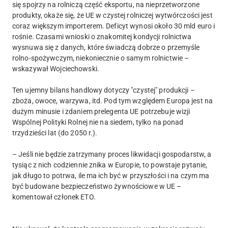
się spojrzy na rolniczą część eksportu, na nieprzetworzone
produkty, okaże się, że UE w czystej rolniczej wytwórczości jest
coraz większym importerem. Deficyt wynosi około 30 mld euro i
rośnie. Czasami wnioski o znakomitej kondycji rolnictwa
wysnuwa się z danych, które świadczą dobrze o przemyśle
rolno-spożywczym, niekoniecznie o samym rolnictwie –
wskazywał Wojciechowski.
Ten ujemny bilans handlowy dotyczy "czystej" produkcji –
zboża, owoce, warzywa, itd. Pod tym względem Europa jest na
dużym minusie i zdaniem prelegenta UE potrzebuje wizji
Wspólnej Polityki Rolnej nie na siedem, tylko na ponad
trzydzieści lat (do 2050 r.).
– Jeśli nie będzie zatrzymany proces likwidacji gospodarstw, a
tysiąc z nich codziennie znika w Europie, to powstaje pytanie,
jak długo to potrwa, ile ma ich być w przyszłości i na czym ma
być budowane bezpieczeństwo żywnościowe w UE –
komentował członek ETO.