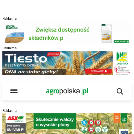
Reklama
Reklama
R
Wyszu
Main Logo
Menu
Reklama