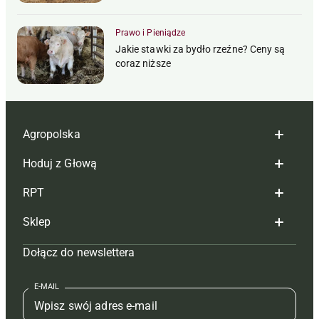
Prawo i Pieniądze
Jakie stawki za bydło rzeźne? Ceny są
coraz niższe
Agropolska
Hoduj z Głową
Redakcja
RPT
Reklama
Hoduj z głową bydło
Sklep
Tagi
Hoduj z głową świnie
Redakcja
Dołącz do newslettera
Mapa serwisu
Prenumerata
Prenumerata
Czasopisma i prenumerata
Kontakt
Redakcja
Reklama
Książki
E-MAIL
Regulamin
Kontakt
Kontakt
Regulamin