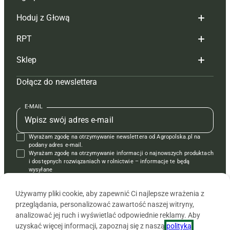
Hoduj z Głową
Redakcja
RPT
Reklama
Hoduj z głową bydło
Sklep
Tagi
Hoduj z głową świnie
Redakcja
Dołącz do newslettera
Mapa serwisu
Prenumerata
Prenumerata
Czasopisma i prenumerata
Kontakt
Redakcja
Reklama
Książki
E-MAIL
Regulamin
Kontakt
Kontakt
Regulamin
Wyrażam zgodę na otrzymywanie newslettera od Agropolska.pl na
Polityka prywatności
Reklama
Krzyżówki
podany adres e-mail.
Wyrażam zgodę na otrzymywanie informacji o najnowszych produktach
i dostępnych rozwiązaniach w rolnictwie – informacje te będą
wysyłane
od APRA sp. z o.o. w imieniu partnerów.
Używamy pliki cookie, aby zapewnić Ci najlepsze wrażenia z
przeglądania, personalizować zawartość naszej witryny,
analizować jej ruch i wyświetlać odpowiednie reklamy. Aby
uzyskać więcej informacji, zapoznaj się z naszą
polityką