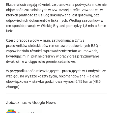
Eksperci ostrzegają również, że planowana podwyżka może nie
objąć osób zatrudnionych w tzw. szarej strefie i zawodach, w
których płatność za usługę dokonywana jest gotówką, bez
odpowiednich dokumentów fiskalnych. Według szacunków w
ten sposób pracuje w Wielkiej Brytanii pomiędzy 1,8 mln a 6 mln
ludzi.
Część pracodawców – m.in. zatrudniająca 27 tys.
pracowników sieć sklepów remontowo-budowlanych B&Q –
zapowiedziała również wprowadzenie zmian w umowach,
likwidując m.in. płatne przerwy w pracy oraz przyznawane
dwukrotnie w ciągu roku premie zadaniowe.
W przypadku osób mieszkających i pracujących w Londynie, ze
względu na wyższe koszty życia, rekomendowana – ale nie
obowiązkowa – stawka godzinowa wynosi 9,15 funta (48,5
złotego).
Zobacz nas w Google News