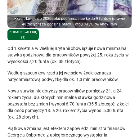
Rząd planuje do 2020 roku podnieść stawkę do 9 funtów (prawie
48 złotych) za godzinę pracy. Foto_PAP/EPA/Andy Rain
ZOBACZ GALERIĘ
(1)
Od 1 kwietnia w Wielkiej Brytanii obowiązuje nowa minimalna
stawka godzinowa dla pracowników powyżej 25. roku życia w
wysokości 7,20 funta (ok. 38 złotych).
Według szacunków rządu jej wejście w życie oznacza
natychmiastową podwyżkę dla ok. 1,3 mln pracowników.
Nowa stawka nie dotyczy pracowników pomiędzy 21. a 24.
rokiem życia, dla których minimalna stawka godzinowa
pozostała bez zmian i wynosi 6,70 funta (35,5 złotego); z kolei
dla osób pomiędzy 18. a 20. rokiem życia wynosi 5,30 funta
(ok. 28 złotych).
Piątkowa zmiana jest efektem zapowiedzi ministra finansów
George'a Osborne'a z ubiegłorocznego wystąpienia