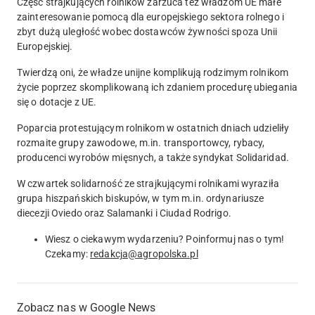
Część strajkujących rolników zarzuca też władzom UE małe
zainteresowanie pomocą dla europejskiego sektora rolnego
i
zbyt dużą uległość wobec dostawców żywności spoza Unii
Europejskiej.
Twierdzą oni, że władze unijne komplikują rodzimym rolnikom
życie poprzez skomplikowaną ich zdaniem procedurę ubiegania
się o dotacje z UE.
Poparcia protestującym rolnikom w ostatnich dniach udzieliły
rozmaite grupy zawodowe, m.in. transportowcy, rybacy,
producenci wyrobów mięsnych, a także syndykat Solidaridad.
W czwartek solidarność ze strajkującymi rolnikami wyraziła
grupa hiszpańskich biskupów, w tym m.in. ordynariusze
diecezji Oviedo oraz Salamanki i Ciudad Rodrigo.
Wiesz o ciekawym wydarzeniu? Poinformuj nas o tym!
Czekamy:
redakcja@agropolska.pl
Zobacz nas w Google News