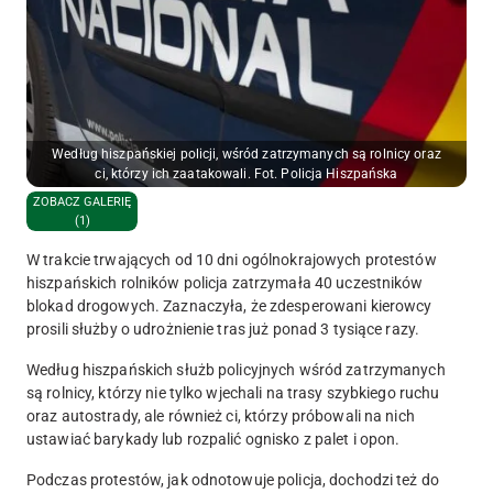
Według hiszpańskiej policji, wśród zatrzymanych są rolnicy oraz
ci, którzy ich zaatakowali. Fot. Policja Hiszpańska
ZOBACZ GALERIĘ
(1)
W trakcie trwających od 10 dni ogólnokrajowych protestów
hiszpańskich rolników policja zatrzymała 40 uczestników
blokad drogowych. Zaznaczyła, że zdesperowani kierowcy
prosili służby o udrożnienie tras już ponad 3 tysiące razy.
Według hiszpańskich służb policyjnych wśród zatrzymanych
są rolnicy, którzy nie tylko wjechali na trasy szybkiego ruchu
oraz autostrady, ale również ci, którzy próbowali na nich
ustawiać barykady lub rozpalić ognisko z palet i opon.
Podczas protestów, jak odnotowuje policja, dochodzi też do