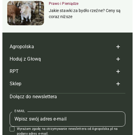
Prawo i Pieniądze
Jakie stawki za bydło rzeźne? Ceny są
coraz niższe
Agropolska
Hoduj z Głową
Redakcja
RPT
Reklama
Hoduj z głową bydło
Sklep
Tagi
Hoduj z głową świnie
Redakcja
Dołącz do newslettera
Mapa serwisu
Prenumerata
Prenumerata
Czasopisma i prenumerata
Kontakt
Redakcja
Reklama
Książki
E-MAIL
Regulamin
Kontakt
Kontakt
Regulamin
Wyrażam zgodę na otrzymywanie newslettera od Agropolska.pl na
Polityka prywatności
Reklama
Krzyżówki
podany adres e-mail.