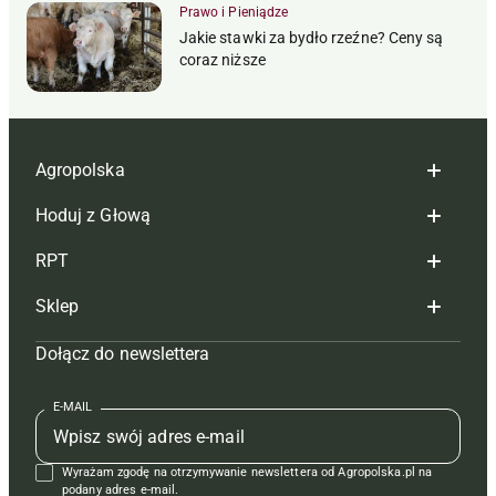
Prawo i Pieniądze
Jakie stawki za bydło rzeźne? Ceny są
coraz niższe
Agropolska
Hoduj z Głową
Redakcja
RPT
Reklama
Hoduj z głową bydło
Sklep
Tagi
Hoduj z głową świnie
Redakcja
Dołącz do newslettera
Mapa serwisu
Prenumerata
Prenumerata
Czasopisma i prenumerata
Kontakt
Redakcja
Reklama
Książki
E-MAIL
Regulamin
Kontakt
Kontakt
Regulamin
Wyrażam zgodę na otrzymywanie newslettera od Agropolska.pl na
Polityka prywatności
Reklama
Krzyżówki
podany adres e-mail.