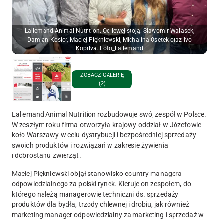
Lallemand Animal Nutrition. Od lewej stoją: Sławomir Walasek,
Damian Kosior, Maciej Piękniewski, Michalina Osetek oraz Ivo
Koprlva. Foto_Lallemand
ZOBACZ GALERIĘ
(2)
Lallemand Animal Nutrition rozbudowuje swój zespół w Polsce.
W zeszłym roku firma otworzyła krajowy oddział w Józefowie
koło Warszawy w celu dystrybucji i bezpośredniej sprzedaży
swoich produktów i rozwiązań w zakresie żywienia
i dobrostanu zwierząt.
Maciej Piękniewski objął stanowisko country managera
odpowiedzialnego za polski rynek. Kieruje on zespołem, do
którego należą managerowie techniczni ds. sprzedaży
produktów dla bydła, trzody chlewnej i drobiu, jak również
marketing manager odpowiedzialny za marketing i sprzedaż w