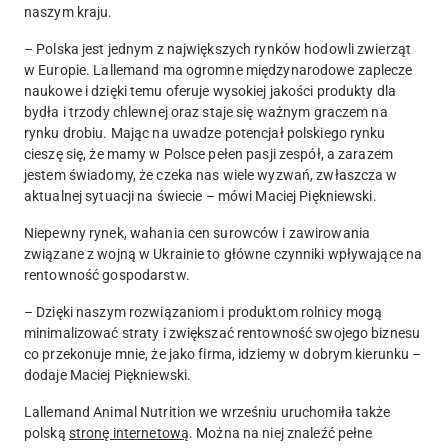
naszym kraju.
– Polska jest jednym z największych rynków hodowli zwierząt
w Europie. Lallemand ma ogromne międzynarodowe zaplecze
naukowe i dzięki temu oferuje wysokiej jakości produkty dla
bydła i trzody chlewnej oraz staje się ważnym graczem na
rynku drobiu. Mając na uwadze potencjał polskiego rynku
cieszę się, że mamy w Polsce pełen pasji zespół, a zarazem
jestem świadomy, że czeka nas wiele wyzwań, zwłaszcza w
aktualnej sytuacji na świecie – mówi Maciej Piękniewski.
Niepewny rynek, wahania cen surowców i zawirowania
związane z wojną w Ukrainie to główne czynniki wpływające na
rentowność gospodarstw.
– Dzięki naszym rozwiązaniom i produktom rolnicy mogą
minimalizować straty i zwiększać rentowność swojego biznesu
co przekonuje mnie, że jako firma, idziemy w dobrym kierunku –
dodaje Maciej Piękniewski.
Lallemand Animal Nutrition we wrześniu uruchomiła także
polską
stronę internetową
. Można na niej znaleźć pełne