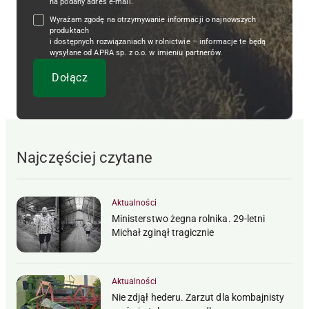
na podany adres e-mail.
Wyrażam zgodę na otrzymywanie informacji o najnowszych
produktach
i dostępnych rozwiązaniach w rolnictwie – informacje te będą
wysyłane od APRA sp. z o.o. w imieniu partnerów.
Najczęściej czytane
Aktualności
Ministerstwo żegna rolnika. 29-letni
Michał zginął tragicznie
Aktualności
Nie zdjął hederu. Zarzut dla kombajnisty