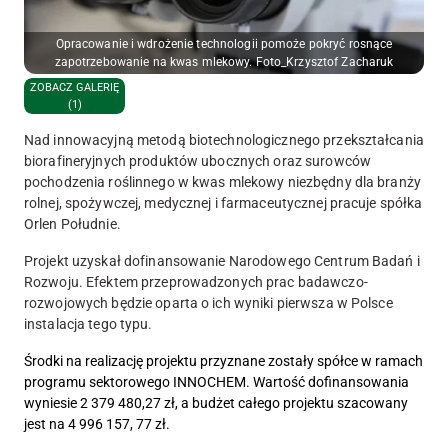
Opracowanie i wdrożenie technologii pomoże pokryć rosnące
zapotrzebowanie na kwas mlekowy. Foto_Krzysztof Zacharuk
ZOBACZ GALERIĘ
(1)
​Nad innowacyjną metodą biotechnologicznego przekształcania
biorafineryjnych produktów ubocznych oraz surowców
pochodzenia roślinnego w kwas mlekowy niezbędny dla branży
rolnej, spożywczej, medycznej i farmaceutycznej pracuje spółka
Orlen Południe.
Projekt uzyskał dofinansowanie Narodowego Centrum Badań i
Rozwoju. Efektem przeprowadzonych prac badawczo-
rozwojowych będzie oparta o ich wyniki pierwsza w Polsce
instalacja tego typu.
Środki na realizację projektu przyznane zostały spółce w ramach
programu sektorowego INNOCHEM. Wartość dofinansowania
wyniesie 2 379 480,27 zł, a budżet całego projektu szacowany
jest na 4 996 157, 77 zł.