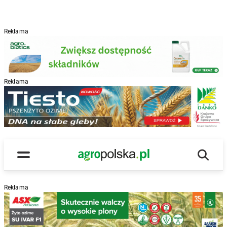
Reklama
Reklama
R
Wyszu
Main Logo
Menu
Reklama