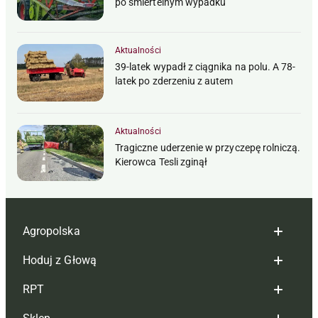
po śmiertelnym wypadku
Aktualności
39-latek wypadł z ciągnika na polu. A 78-
latek po zderzeniu z autem
Aktualności
Tragiczne uderzenie w przyczepę rolniczą.
Kierowca Tesli zginął
Agropolska
Hoduj z Głową
Redakcja
RPT
Reklama
Hoduj z głową bydło