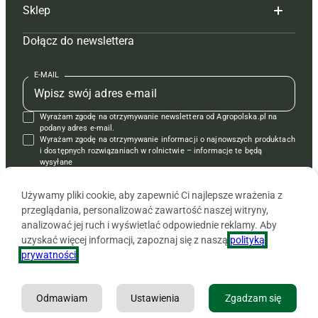
Sklep
Tagi
Hoduj z głową świnie
Redakcja
Dołącz do newslettera
Mapa serwisu
Prenumerata
Prenumerata
Czasopisma i prenumerata
Kontakt
Redakcja
Reklama
Książki
E-MAIL
Regulamin
Kontakt
Kontakt
Regulamin
Wyrażam zgodę na otrzymywanie newslettera od Agropolska.pl na
Polityka prywatności
Reklama
Krzyżówki
podany adres e-mail.
Wyrażam zgodę na otrzymywanie informacji o najnowszych produktach
i dostępnych rozwiązaniach w rolnictwie – informacje te będą
wysyłane
od APRA sp. z o.o. w imieniu partnerów.
Używamy pliki cookie, aby zapewnić Ci najlepsze wrażenia z
przeglądania, personalizować zawartość naszej witryny,
analizować jej ruch i wyświetlać odpowiednie reklamy. Aby
uzyskać więcej informacji, zapoznaj się z naszą
polityką
prywatności
.
Odmawiam
Ustawienia
Zgadzam się
Copyright © 2026 Agencja Promocji Rolnictwa i Agrobiznesu APRA