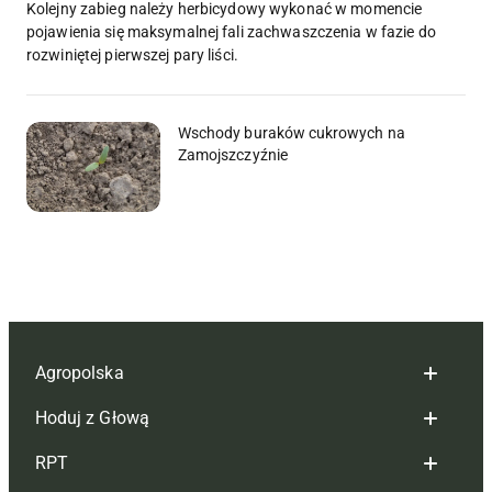
Kolejny zabieg należy herbicydowy wykonać w momencie
pojawienia się maksymalnej fali zachwaszczenia w fazie do
rozwiniętej pierwszej pary liści.
Wschody buraków cukrowych na
Zamojszczyźnie
Agropolska
Hoduj z Głową
Redakcja
RPT
Reklama
Hoduj z głową bydło