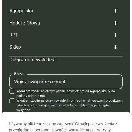
Agropolska
Hoduj z Głową
Redakcja
RPT
Reklama
Hoduj z głową bydło
Sklep
Tagi
Hoduj z głową świnie
Redakcja
Dołącz do newslettera
Mapa serwisu
Prenumerata
Prenumerata
Czasopisma i prenumerata
Kontakt
Redakcja
Reklama
Książki
E-MAIL
Regulamin
Kontakt
Kontakt
Regulamin
Wyrażam zgodę na otrzymywanie newslettera od Agropolska.pl na
Polityka prywatności
Reklama
Krzyżówki
podany adres e-mail.
Wyrażam zgodę na otrzymywanie informacji o najnowszych produktach
i dostępnych rozwiązaniach w rolnictwie – informacje te będą
wysyłane
od APRA sp. z o.o. w imieniu partnerów.
Używamy pliki cookie, aby zapewnić Ci najlepsze wrażenia z
przeglądania, personalizować zawartość naszej witryny,