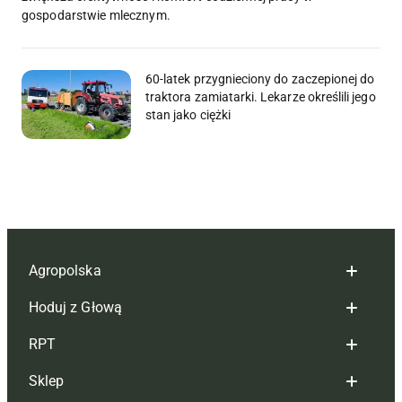
gospodarstwie mlecznym.
60-latek przygnieciony do zaczepionej do
traktora zamiatarki. Lekarze określili jego
stan jako ciężki
Agropolska
Hoduj z Głową
Redakcja
RPT
Reklama
Hoduj z głową bydło
Sklep
Tagi
Hoduj z głową świnie
Redakcja