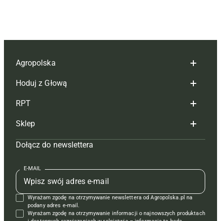
Agropolska
Hoduj z Głową
Redakcja
RPT
Reklama
Hoduj z głową bydło
Sklep
Tagi
Hoduj z głową świnie
Redakcja
Dołącz do newslettera
Mapa serwisu
Prenumerata
Prenumerata
Czasopisma i prenumerata
Kontakt
Redakcja
Reklama
Książki
E-MAIL
Regulamin
Kontakt
Kontakt
Regulamin
Wyrażam zgodę na otrzymywanie newslettera od Agropolska.pl na
Polityka prywatności
Reklama
Krzyżówki
podany adres e-mail.
Wyrażam zgodę na otrzymywanie informacji o najnowszych produktach