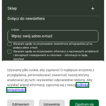
Reklama
Hoduj z głową bydło
Sklep
Tagi
Hoduj z głową świnie
Redakcja
Dołącz do newslettera
Mapa serwisu
Prenumerata
Prenumerata
Czasopisma i prenumerata
Kontakt
Redakcja
Reklama
Książki
E-MAIL
Regulamin
Kontakt
Kontakt
Regulamin
Wyrażam zgodę na otrzymywanie newslettera od Agropolska.pl na
Polityka prywatności
Reklama
Krzyżówki
podany adres e-mail.
Wyrażam zgodę na otrzymywanie informacji o najnowszych produktach
i dostępnych rozwiązaniach w rolnictwie – informacje te będą
wysyłane
od APRA sp. z o.o. w imieniu partnerów.
Używamy pliki cookie, aby zapewnić Ci najlepsze wrażenia z
przeglądania, personalizować zawartość naszej witryny,
analizować jej ruch i wyświetlać odpowiednie reklamy. Aby
uzyskać więcej informacji, zapoznaj się z naszą
polityką
prywatności
.
Odmawiam
Ustawienia
Zgadzam się
Copyright © 2026 Agencja Promocji Rolnictwa i Agrobiznesu APRA