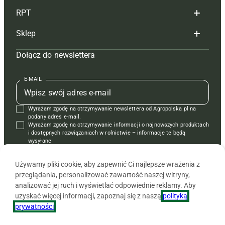
RPT
Reklama
Hoduj z głową bydło
Sklep
Tagi
Hoduj z głową świnie
Redakcja
Dołącz do newslettera
Mapa serwisu
Prenumerata
Prenumerata
Czasopisma i prenumerata
Kontakt
Redakcja
Reklama
Książki
E-MAIL
Regulamin
Kontakt
Kontakt
Regulamin
Wyrażam zgodę na otrzymywanie newslettera od Agropolska.pl na
Polityka prywatności
Reklama
Krzyżówki
podany adres e-mail.
Wyrażam zgodę na otrzymywanie informacji o najnowszych produktach
i dostępnych rozwiązaniach w rolnictwie – informacje te będą
wysyłane
od APRA sp. z o.o. w imieniu partnerów.
Używamy pliki cookie, aby zapewnić Ci najlepsze wrażenia z
przeglądania, personalizować zawartość naszej witryny,
analizować jej ruch i wyświetlać odpowiednie reklamy. Aby
uzyskać więcej informacji, zapoznaj się z naszą
polityką
prywatności
.