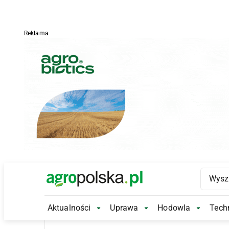
Reklama
Main Logo
Aktualności
Uprawa
Hodowla
Techn
Aktualności Submenu
Uprawa Submenu
Hodowl