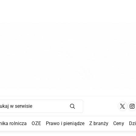
Main Navigation
ika rolnicza
OZE
Prawo i pieniądze
Z branży
Ceny
Dz
a Submenu