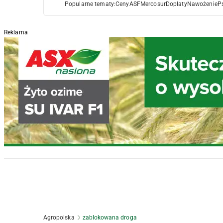
Popularne tematy:
Ceny
ASF
Mercosur
Dopłaty
Nawożenie
P
Reklama
Agropolska
zablokowana droga