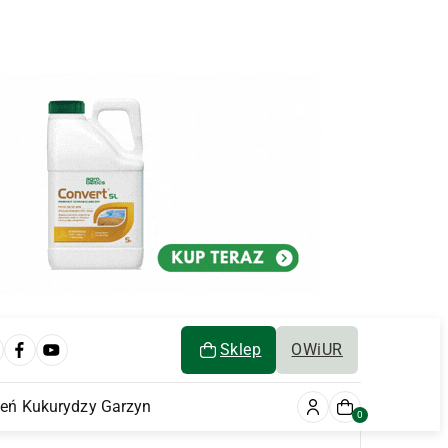
Sklep
OWiUR
ień Kukurydzy Garzyn
0