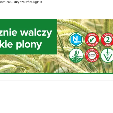
szenica
Kukurydza
Drób
Ciągniki