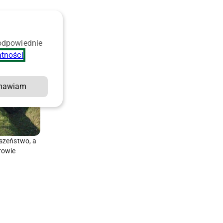
 odpowiednie
atności
.
mawiam
szeństwo, a
rowie