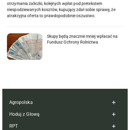
otrzymania zaliczki, kolejnych wpłat pod pretekstem
niespodziewanych kosztów, kupujący zdał sobie sprawę, że
atrakcyjna oferta to prawdopodobnie oszustwo.
Skupy będą znacznie mniej wpłacać na
Fundusz Ochrony Rolnictwa
Agropolska
Hoduj z Głową
Redakcja
RPT
Reklama
Hoduj z głową bydło