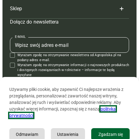
Sklep
Tagi
Hoduj z głową świnie
Redakcja
Dołącz do newslettera
Mapa serwisu
Prenumerata
Prenumerata
Czasopisma i prenumerata
Kontakt
Redakcja
Reklama
Książki
E-MAIL
Regulamin
Kontakt
Kontakt
Regulamin
Wyrażam zgodę na otrzymywanie newslettera od Agropolska.pl na
Polityka prywatności
Reklama
Krzyżówki
podany adres e-mail.
Wyrażam zgodę na otrzymywanie informacji o najnowszych produktach
i dostępnych rozwiązaniach w rolnictwie – informacje te będą
wysyłane
od APRA sp. z o.o. w imieniu partnerów.
Używamy pliki cookie, aby zapewnić Ci najlepsze wrażenia z
przeglądania, personalizować zawartość naszej witryny,
analizować jej ruch i wyświetlać odpowiednie reklamy. Aby
uzyskać więcej informacji, zapoznaj się z naszą
polityką
prywatności
.
Odmawiam
Ustawienia
Zgadzam się
Copyright © 2026 Agencja Promocji Rolnictwa i Agrobiznesu APRA