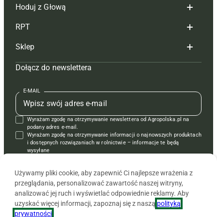
Hoduj z Głową
Redakcja
RPT
Reklama
Hoduj z głową bydło
Sklep
Tagi
Hoduj z głową świnie
Redakcja
Dołącz do newslettera
Mapa serwisu
Prenumerata
Prenumerata
Czasopisma i prenumerata
Kontakt
Redakcja
Reklama
Książki
E-MAIL
Regulamin
Kontakt
Kontakt
Regulamin
Wyrażam zgodę na otrzymywanie newslettera od Agropolska.pl na
Polityka prywatności
Reklama
Krzyżówki
podany adres e-mail.
Wyrażam zgodę na otrzymywanie informacji o najnowszych produktach
i dostępnych rozwiązaniach w rolnictwie – informacje te będą
wysyłane
od APRA sp. z o.o. w imieniu partnerów.
Używamy pliki cookie, aby zapewnić Ci najlepsze wrażenia z
przeglądania, personalizować zawartość naszej witryny,
analizować jej ruch i wyświetlać odpowiednie reklamy. Aby
uzyskać więcej informacji, zapoznaj się z naszą
polityką
prywatności
.