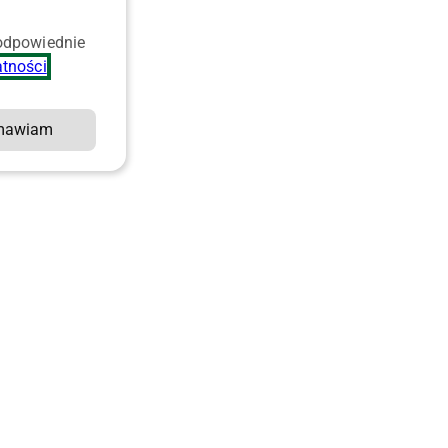
 odpowiednie
atności
.
mawiam