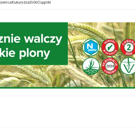
szenica
Kukurydza
Drób
Ciągniki