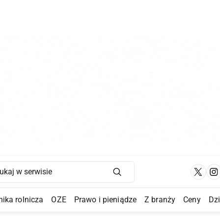
Main Navigation
ika rolnicza
OZE
Prawo i pieniądze
Z branży
Ceny
Dz
a Submenu