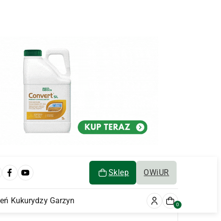
Sklep
OWiUR
ień Kukurydzy Garzyn
0