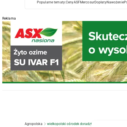
Popularne tematy:
Ceny
ASF
Mercosur
Dopłaty
Nawożenie
P
Reklama
Agropolska
wielkopolski ośrodek doradztwa rolniczego