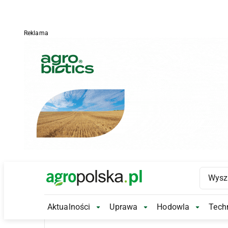
Reklama
Main Logo
Aktualności
Uprawa
Hodowla
Techn
Aktualności Submenu
Uprawa Submenu
Hodowl