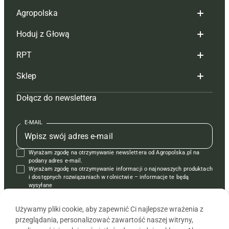
Agropolska
Hoduj z Głową
Redakcja
RPT
Reklama
Hoduj z głową bydło
Sklep
Tagi
Hoduj z głową świnie
Redakcja
Dołącz do newslettera
Mapa serwisu
Prenumerata
Prenumerata
Czasopisma i prenumerata
Kontakt
Redakcja
Reklama
Książki
E-MAIL
Regulamin
Kontakt
Kontakt
Regulamin
Wyrażam zgodę na otrzymywanie newslettera od Agropolska.pl na
Polityka prywatności
Reklama
Krzyżówki
podany adres e-mail.
Wyrażam zgodę na otrzymywanie informacji o najnowszych produktach
i dostępnych rozwiązaniach w rolnictwie – informacje te będą
wysyłane
od APRA sp. z o.o. w imieniu partnerów.
Używamy pliki cookie, aby zapewnić Ci najlepsze wrażenia z
przeglądania, personalizować zawartość naszej witryny,