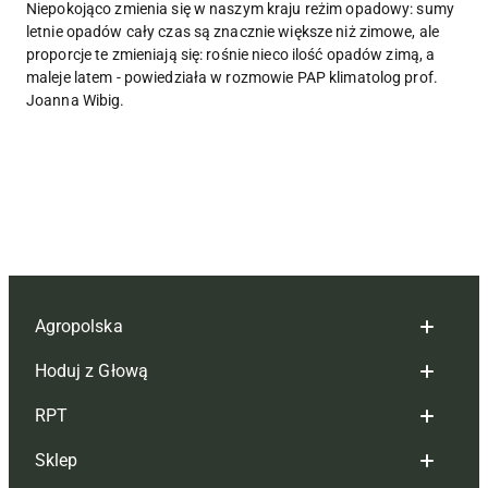
Niepokojąco zmienia się w naszym kraju reżim opadowy: sumy
letnie opadów cały czas są znacznie większe niż zimowe, ale
proporcje te zmieniają się: rośnie nieco ilość opadów zimą, a
maleje latem - powiedziała w rozmowie PAP klimatolog prof.
Joanna Wibig.
Agropolska
Hoduj z Głową
Redakcja
RPT
Reklama
Hoduj z głową bydło
Sklep
Tagi
Hoduj z głową świnie
Redakcja