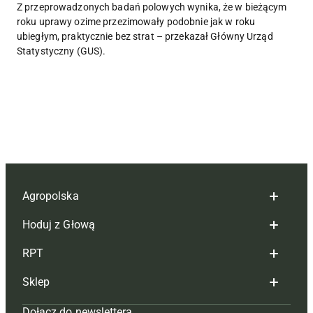
Z przeprowadzonych badań polowych wynika, że w bieżącym
roku uprawy ozime przezimowały podobnie jak w roku
ubiegłym, praktycznie bez strat – przekazał Główny Urząd
Statystyczny (GUS).
Agropolska
Hoduj z Głową
Redakcja
RPT
Reklama
Hoduj z głową bydło
Sklep
Tagi
Hoduj z głową świnie
Redakcja
Dołącz do newslettera