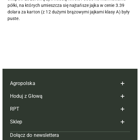
półki, na których umieszcza się najtańsze jajka w cenie 3.39
dolara za karton (z 12 dużymi brązowymi jajkami klasy A) były
puste.
Agropolska
Hoduj z Głową
Redakcja
RPT
Reklama
Hoduj z głową bydło
Sklep
Tagi
Hoduj z głową świnie
Redakcja
Dołącz do newslettera
Mapa serwisu
Prenumerata
Prenumerata
Czasopisma i prenumerata