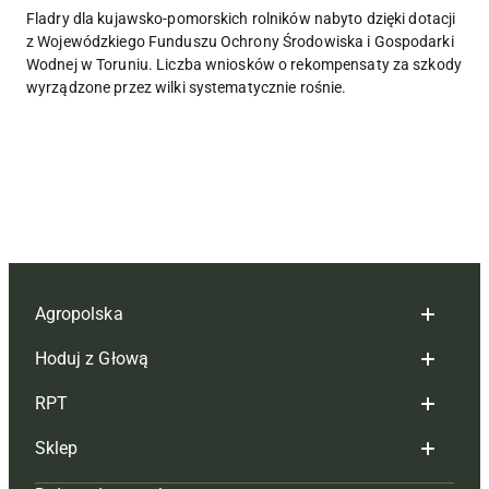
Fladry dla kujawsko-pomorskich rolników nabyto dzięki dotacji
z Wojewódzkiego Funduszu Ochrony Środowiska i Gospodarki
Wodnej w Toruniu. Liczba wniosków o rekompensaty za szkody
wyrządzone przez wilki systematycznie rośnie.
Agropolska
Hoduj z Głową
Redakcja
RPT
Reklama
Hoduj z głową bydło
Sklep
Tagi
Hoduj z głową świnie
Redakcja