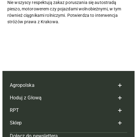
Nie wszyscy respektują zakaz poruszania się autostradą
pieszo, motorowerem czy pojazdami wolnobieżnymi, w tym
również ciągnikami rolniczymi. Potwierdza to interwencja
stróżów prawa z Krakowa.
Agropolska
Hoduj z Głową
Redakcja
RPT
Reklama
Hoduj z głową bydło
Sklep
Tagi
Hoduj z głową świnie
Redakcja
Dołącz do newslettera
Mapa serwisu