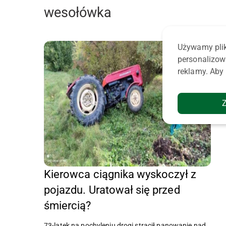
wesołówka
Używamy plik
personalizow
reklamy. Aby 
Kierowca ciągnika wyskoczył z
pojazdu. Uratował się przed
śmiercią?
73-latek na pochyleniu drogi stracił panowanie nad