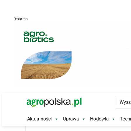
Reklama
Main Logo
Aktualności
Uprawa
Hodowla
Techn
Aktualności Submenu
Uprawa Submenu
Hodowl