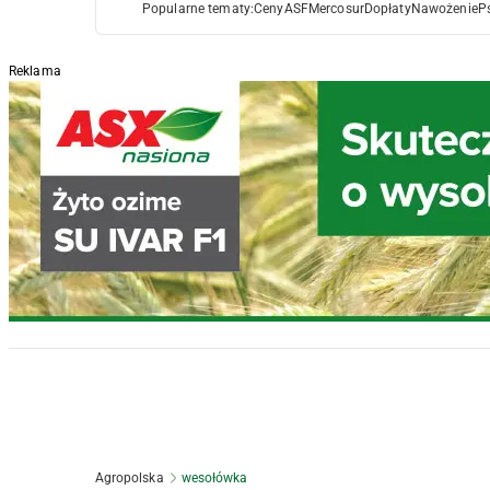
Popularne tematy:
Ceny
ASF
Mercosur
Dopłaty
Nawożenie
P
Reklama
Agropolska
wesołówka