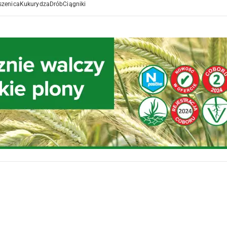
szenica
Kukurydza
Drób
Ciągniki