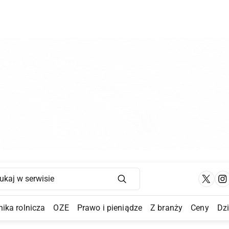
Main Navigation
ika rolnicza
OZE
Prawo i pieniądze
Z branży
Ceny
Dz
a Submenu