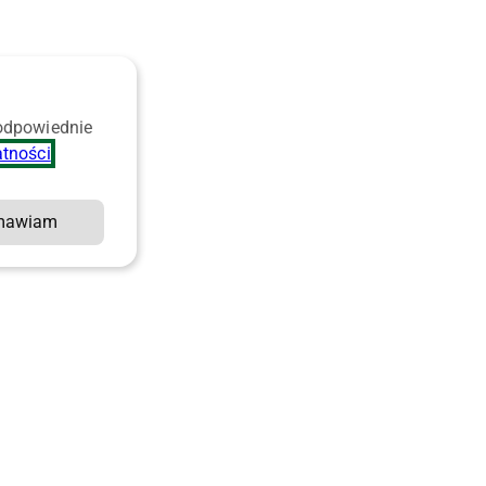
 odpowiednie
atności
.
mawiam