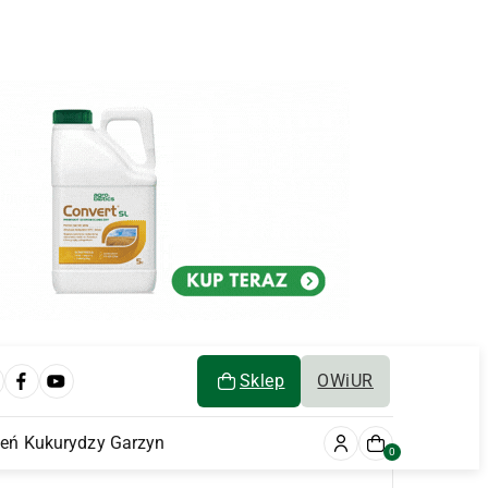
Sklep
OWiUR
ień Kukurydzy Garzyn
0