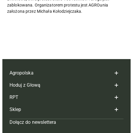
zablokowana. Organizatorem protestu jest AGROunia
założona przez Michała Kołodziejczaka.
Agropolska
Hoduj z Głową
Redakcja
RPT
Reklama
Hoduj z głową bydło
Sklep
Tagi
Hoduj z głową świnie
Redakcja
Dołącz do newslettera
Mapa serwisu
Prenumerata
Prenumerata
Czasopisma i prenumerata