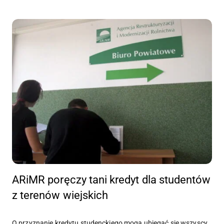
ARiMR poręczy tani kredyt dla studentów
z terenów wiejskich
O przyznanie kredytu studenckiego mogą ubiegać się wszyscy