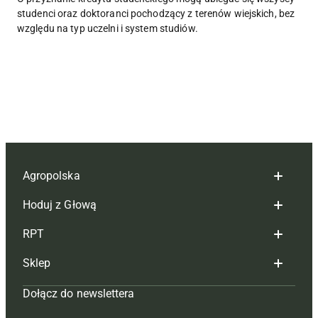
studenci oraz doktoranci pochodzący z terenów wiejskich, bez
względu na typ uczelni i system studiów.
Agropolska
Hoduj z Głową
Redakcja
RPT
Reklama
Hoduj z głową bydło
Sklep
Tagi
Hoduj z głową świnie
Redakcja
Dołącz do newslettera
Mapa serwisu
Prenumerata
Prenumerata
Czasopisma i prenumerata