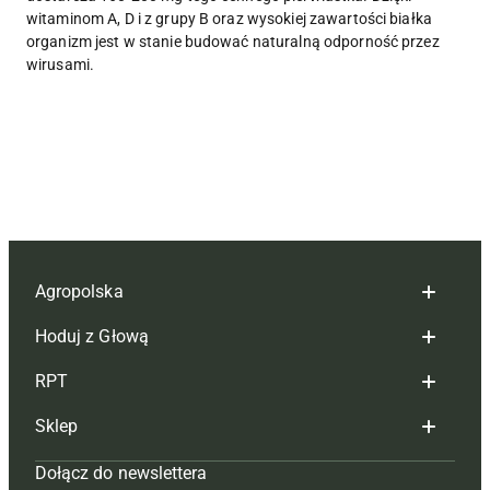
witaminom A, D i z grupy B oraz wysokiej zawartości białka
organizm jest w stanie budować naturalną odporność przez
wirusami.
Agropolska
Hoduj z Głową
Redakcja
RPT
Reklama
Hoduj z głową bydło
Sklep
Tagi
Hoduj z głową świnie
Redakcja
Dołącz do newslettera
Mapa serwisu
Prenumerata
Prenumerata
Czasopisma i prenumerata