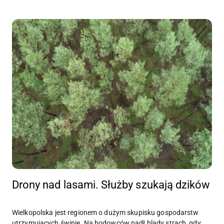
Drony nad lasami. Służby szukają dzików
Wielkopolska jest regionem o dużym skupisku gospodarstw
utrzymujących świnie. Na hodowców padł blady strach, gdy