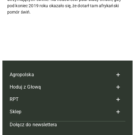
pod koniec 2019 roku okazało się, że dotarł tam afrykański
pomór świń.
Agropolska
Hoduj z Głową
Redakcja
RPT
Reklama
Hoduj z głową bydło
Sklep
Tagi
Hoduj z głową świnie
Redakcja
Dołącz do newslettera
Mapa serwisu
Prenumerata
Prenumerata
Czasopisma i prenumerata