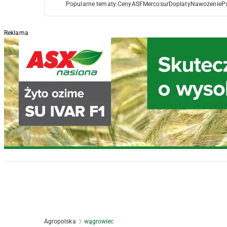
Popularne tematy:
Ceny
ASF
Mercosur
Dopłaty
Nawożenie
P
Reklama
Agropolska
wągrowiec