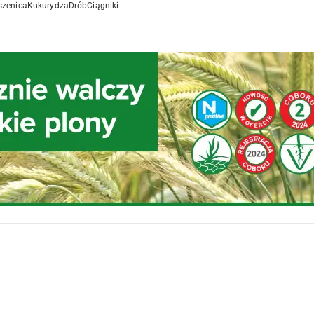
szenica
Kukurydza
Drób
Ciągniki