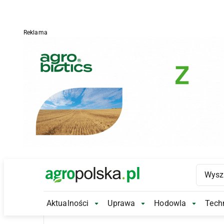
Reklama
Main Logo
Aktualności
Uprawa
Hodowla
Techn
Aktualności Submenu
Uprawa Submenu
Hodowl