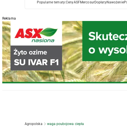
Popularne tematy:
Ceny
ASF
Mercosur
Dopłaty
Nawożenie
P
Reklama
Agropolska
waga poubojowa ciepła