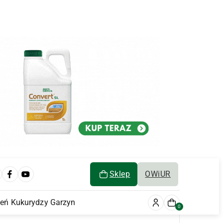
Sklep
OWiUR
ień Kukurydzy Garzyn
0