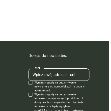
Dołącz do newslettera
E-MAIL
Wyrażam zgodę na otrzymywanie
newslettera od Agropolska.pl na podany
adres e-mail.
Wyrażam zgodę na otrzymywanie
informacji o najnowszych produktach i
dostępnych rozwiązaniach w rolnictwie –
informacje te będą wysyłane
od APRA sp. z o.o. w imieniu partnerów.