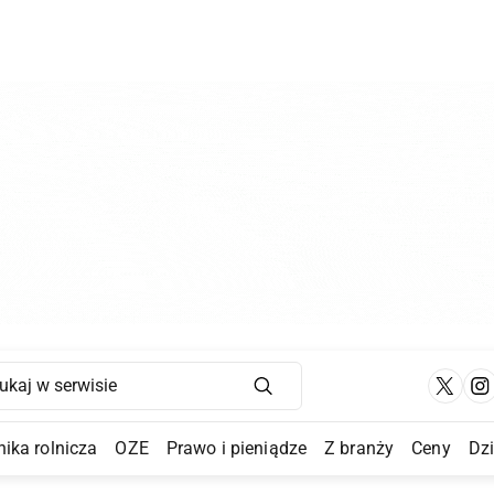
Main Navigation
ika rolnicza
OZE
Prawo i pieniądze
Z branży
Ceny
Dz
a Submenu