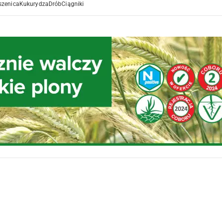
szenica
Kukurydza
Drób
Ciągniki