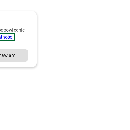
 odpowiednie
atności
.
mawiam