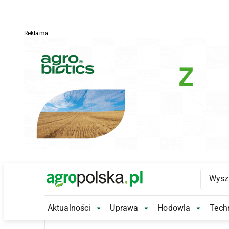
Reklama
Main Logo
Aktualności
Uprawa
Hodowla
Techn
Aktualności Submenu
Uprawa Submenu
Hodowl