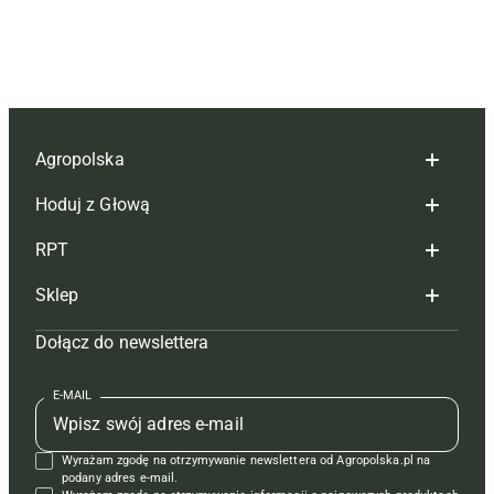
Agropolska
Hoduj z Głową
Redakcja
RPT
Reklama
Hoduj z głową bydło
Sklep
Tagi
Hoduj z głową świnie
Redakcja
Dołącz do newslettera
Mapa serwisu
Prenumerata
Prenumerata
Czasopisma i prenumerata
Kontakt
Redakcja
Reklama
Książki
E-MAIL
Regulamin
Kontakt
Kontakt
Regulamin
Wyrażam zgodę na otrzymywanie newslettera od Agropolska.pl na
Polityka prywatności
Reklama
Krzyżówki
podany adres e-mail.