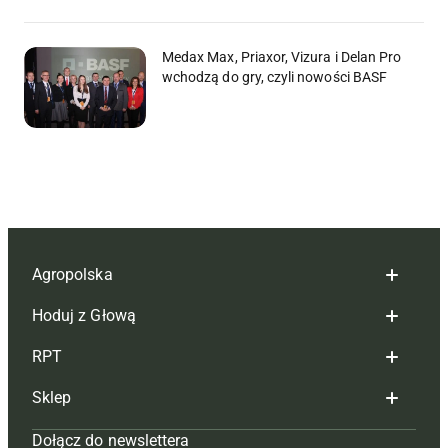
Medax Max, Priaxor, Vizura i Delan Pro
wchodzą do gry, czyli nowości BASF
Agropolska
Hoduj z Głową
Redakcja
RPT
Reklama
Hoduj z głową bydło
Sklep
Tagi
Hoduj z głową świnie
Redakcja
Dołącz do newslettera
Mapa serwisu
Prenumerata
Prenumerata
Czasopisma i prenumerata