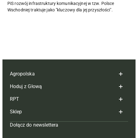
PiS rozwój infrastruktury komunikacyjnej w tzw. Polsce
Wschodniej traktuje jako "kluczowy dla jej przyszłości".
Agropolska
Hoduj z Głową
Redakcja
RPT
Reklama
Hoduj z głową bydło
Sklep
Tagi
Hoduj z głową świnie
Redakcja
Dołącz do newslettera
Mapa serwisu
Prenumerata
Prenumerata
Czasopisma i prenumerata