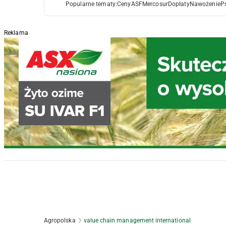
Popularne tematy:
Ceny
ASF
Mercosur
Dopłaty
Nawożenie
P
Reklama
Agropolska
value chain management international