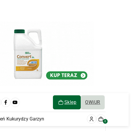
Sklep
OWiUR
ień Kukurydzy Garzyn
0