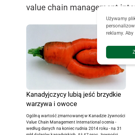
value chain management inte
Używamy plik
personalizow
reklamy. Aby 
Kanadyjczycy lubią jeść brzydkie
warzywa i owoce
Ogólną wartość zmarnowanej w Kanadzie żywności
Value Chain Management International ocenia -
według danych na koniec rudnia 2014 roku - na 31
mld dolarów kanadyjskich. Aż 47 proc. żywności