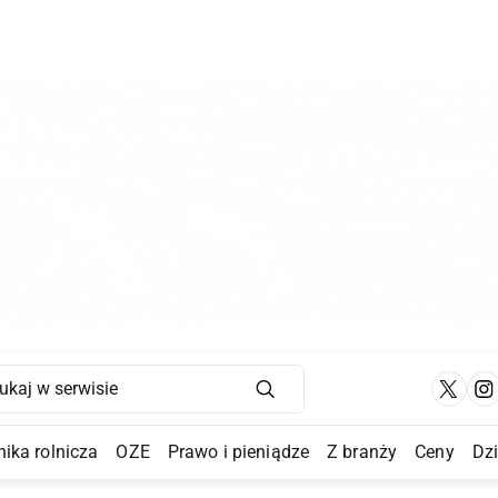
Main Navigation
ika rolnicza
OZE
Prawo i pieniądze
Z branży
Ceny
Dz
a Submenu