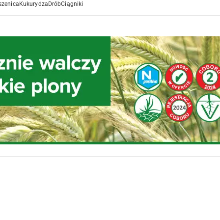
szenica
Kukurydza
Drób
Ciągniki