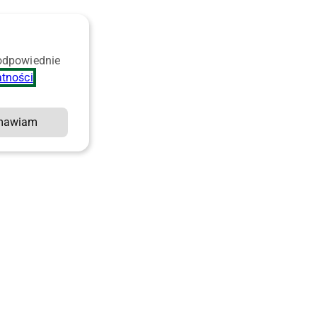
 odpowiednie
atności
.
mawiam