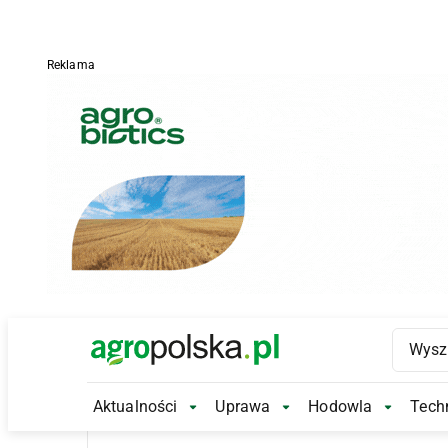
Reklama
Main Logo
Aktualności
Uprawa
Hodowla
Techn
Aktualności Submenu
Uprawa Submenu
Hodowl