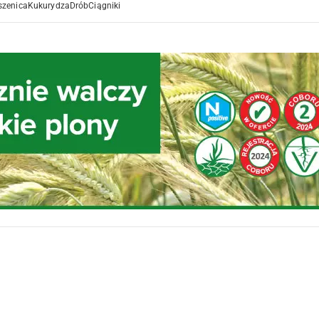
szenica
Kukurydza
Drób
Ciągniki