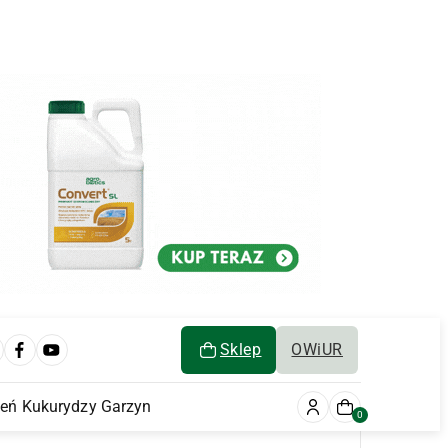
Sklep
OWiUR
ień Kukurydzy Garzyn
0