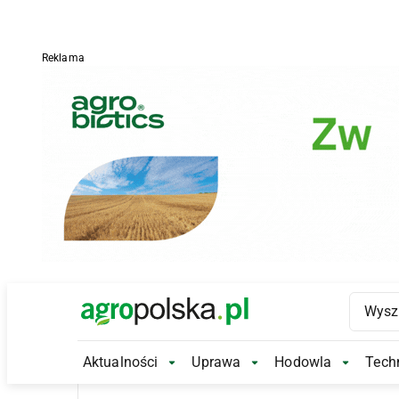
Reklama
Main Logo
Aktualności
Uprawa
Hodowla
Techn
Aktualności Submenu
Uprawa Submenu
Hodowl