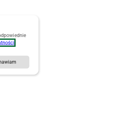
 odpowiednie
atności
.
mawiam