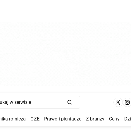
Main Navigation
ika rolnicza
OZE
Prawo i pieniądze
Z branży
Ceny
Dz
a Submenu