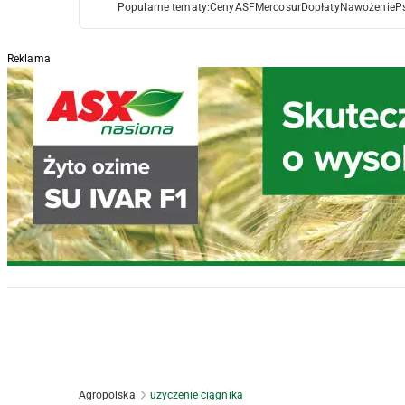
Popularne tematy:
Ceny
ASF
Mercosur
Dopłaty
Nawożenie
P
Reklama
Agropolska
użyczenie ciągnika