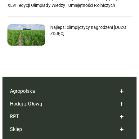
XLVII edycji Olimpiady Wiedzy i Umiejętności Rolniczych.
Najlepsi olimpijczycy nagrodzeni [DUŻO
ZDJĘĆ]
Agropolska
Hoduj z Głową
Redakcja
RPT
Reklama
Hoduj z głową bydło
Sklep
Tagi
Hoduj z głową świnie
Redakcja